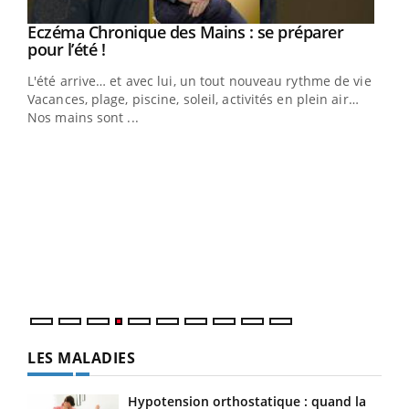
Eczéma Chronique des Mains : se préparer
Youtube
Youtube
pour l’été !
L'été arrive… et avec lui, un tout nouveau rythme de vie !
Vacances, plage, piscine, soleil, activités en plein air…
Nos mains sont ...
Dia
You
Le 
pers
ques
LES MALADIES
Hypotension orthostatique : quand la