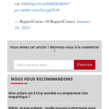
cas SHU
https://t.co/HWESB282Ar
?
pic.twitter.com/SsrcjqCPcW
— RappelConso (@RappelConso)
January
24, 2025
Vous aimez cet article ? Abonnez-vous à la newsletter
!
S'inscrire
NOUS VOUS RECOMMANDONS
Mon enfant est-il trop sensible ou simplement très
empathique ?
Bébés, jeunes enfants : quelle trousse à pharmacie pour