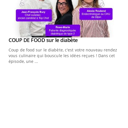
Youtube
cès
COUP DE FOOD sur le diabète
Youtube
Coup de food sur le diabète, c'est votre nouveau rendez-
 en
vous culinaire qui bouscule les idées reçues ! Dans cet
u
épisode, une ...
Qua
You
"Les
trav
DRH 