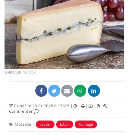
BARMALINI/ISTOCK
Publié le 28.01.2025 à 17h25
|
|
|
|
|
Commenter
Mots clés :
rappel
E.Coli
fromage