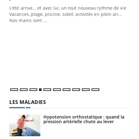
L'été arrive… et avec lui, un tout nouveau rythme de vie !
Vacances, plage, piscine, soleil, activités en plein air…
Nos mains sont ...
Youtube
Diabète & Ramadan 2026
Un 
Youtube
You
à l
Le Ramadan approche, et, pour de nombreuses
Un é
personnes atteintes de diabète, c'est une période de
mati
questions, de défis, mais ...
numé
LES MALADIES
Hypotension orthostatique : quand la
pression artérielle chute au lever