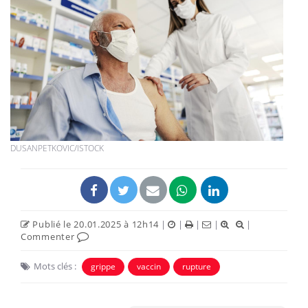
DUSANPETKOVIC/ISTOCK
Publié le 20.01.2025 à 12h14
|
|
|
|
|
Commenter
Mots clés :
grippe
vaccin
rupture