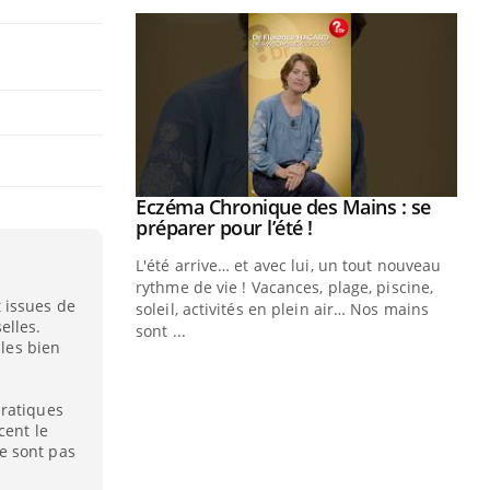
ale : et si on
Eczéma Chronique des Mains : se
Youtube
ube
Youtube
préparer pour l’été !
e diabète de type 2
L'été arrive… et avec lui, un tout nouveau
çues chez les
rythme de vie ! Vacances, plage, piscine,
 issues de
ez les soignants.
soleil, activités en plein air… Nos mains
elles.
sont ...
lles bien
Di
You
Le 
pratiques
nom
cent le
dia
e sont pas
défi