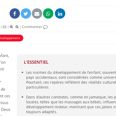
|
|
|
Commenter
éveloppement
ence en fer : comprendre pour
Insuline & Charge ment
tube
Youtube
Youtube
Yout
venir
osait en parler??
fant,
L'ESSENTIEL
l’on
gue, irritabilité, brouillard mental ou
En 2026, l'insuline dans l
e alopécie… Les symptômes de la
reste entourée d'idées re
ant
Les normes du développement de l’enfant, souvent
nce en fer sont multiples ce qui la rend
patients comme parfois ch
pays occidentaux, sont considérées comme univers
"
Pourtant, ces repères reflètent des réalités culture
particulières.
 de
nt ces
Dans d’autres contextes, comme en Jamaïque, les 
locales, telles que les massages aux bébés, influen
 tous
développement moteur, montrant que ces jalons n
? Deux
toujours adaptés.
es