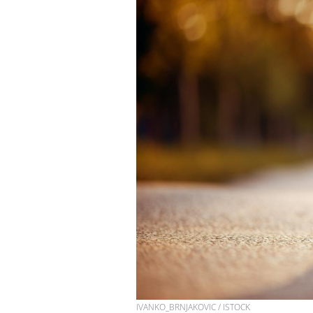
Grossesse à risque : ce jus
naturel attire l'attention
des chercheurs
Comment oublier les
écrans en vacances ?
Toujours connectés :
comment le travail
empiète de plus en plus
sur nos soirées
IVANKO_BRNJAKOVIC / ISTOCK