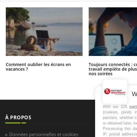
Comment oublier les écrans en
Toujours connectés : 
vacances ?
travail empiète de plus
nos soirées
W
With our 225
par
(cookies, pixels 
À PROPOS
NEWSLETT
partners, whether c
or obtained later, i
Processing this da
Recevez toute
Données personnelles et cookies
IP, postal address