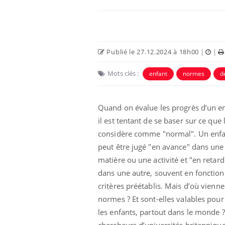
Publié le 27.12.2024 à 18h00
|
|
Mots clés :
enfant
normes
d
Eczéma Chronique des Mains :
Car
Youtube
You
Youtube
expliquer ma maladie
pré
Quand on évalue les progrès d’un en
il est tentant de se baser sur ce que 
Il y a des sujets qui sont faciles à aborder...
Fati
d'autres non ! D'un côté, poser des
mêm
considère comme "normal". Un enf
questions sur la maladie d'un proche c'est
care
peut être jugé "en avance" dans une
montrer ...
...
matière ou une activité et "en retard
dans une autre, souvent en fonction
critères préétablis. Mais d’où vienne
normes ? Et sont-elles valables pour
les enfants, partout dans le monde 
chercheurs d’universités britanniqu