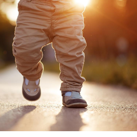
Cancer colorectal : une
Cytomég
stratégie simple aurait
change d
changé la donne au Pays
charge 
basque
enceint
Chikungunya, dengue,
La siest
West Nile : que se passe-
de dormi
t-il dans le sud de la
France ?
Les médicaments GLP-1
VIH : la
protègent-ils aussi les os
tous les
?
elle enfi