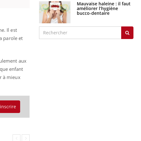
Mauvaise haleine : il faut
améliorer l’hygiène
bucco-dentaire
. Il est
a parole et
eulement aux
aque enfant
er à mieux
'inscrire