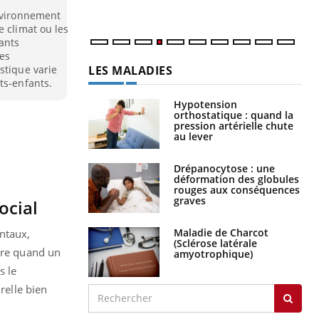
environnement
e climat ou les
ants
mes
LES MALADIES
stique varie
ts-enfants.
Hypotension
orthostatique : quand la
pression artérielle chute
au lever
Drépanocytose : une
déformation des globules
rouges aux conséquences
graves
ocial
Maladie de Charcot
entaux,
(Sclérose latérale
dire quand un
amyotrophique)
s le
relle bien