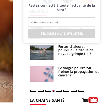
Restez connecté à toute l’actualité de la
Twitter
Facebook
Instagram
Santé
EN DIRECT
alovirus : ce qui
Pourquoi votre ventre
ans la prise en
gâche-t-il les premiers
des femmes
jours de vos vacances ?
S'INSCRIRE À LA NEWSLETTER
es
e empêche-t-elle
Fortes chaleurs :
r la nuit ?
pourquoi le risque de
noyade grimpe-t-il ?
 fin du comprimé
Le Viagra pourrait-il
 jours se profile-t-
freiner la propagation du
n ?
cancer ?
LA CHAÎNE SANTÉ
Youtube