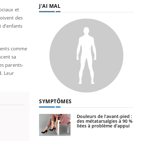
J'AI MAL
ociaux et
çoivent des
 d’enfants
léments comme
ncent sa
es parents-
d. Leur
SYMPTÔMES
Douleurs de l’avant-pied :
des métatarsalgies à 90 %
liées à problème d’appui