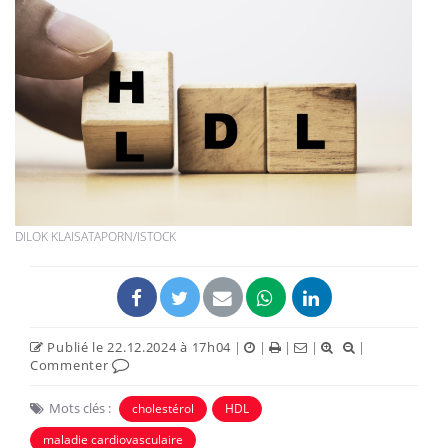
DILOK KLAISATAPORN/ISTOCK
Publié le 22.12.2024 à 17h04
|
|
|
|
|
Commenter
Mots clés :
cholestérol
HDL
maladie cardiovasculaire