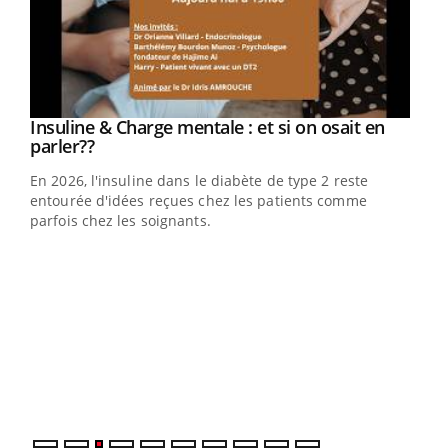
Youtube
Insuline & Charge mentale : et si on osait en
Youtube
Youtube
parler??
En 2026, l'insuline dans le diabète de type 2 reste
entourée d'idées reçues chez les patients comme
parfois chez les soignants.
Ecz
You
pour
L'ét
Vaca
Nos 