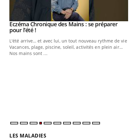
Eczéma Chronique des Mains : se préparer
Youtube
Youtube
pour l’été !
L'été arrive… et avec lui, un tout nouveau rythme de vie !
Vacances, plage, piscine, soleil, activités en plein air…
Nos mains sont ...
Dia
You
Le 
pers
ques
LES MALADIES