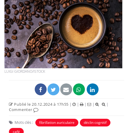
LUIGI GIORDANO/ISTOCK
Publié le 20.12.2024 à 17h55
|
|
|
|
|
Commenter
Mots clés :
fibrillation auriculaire
déclin cognitif
café