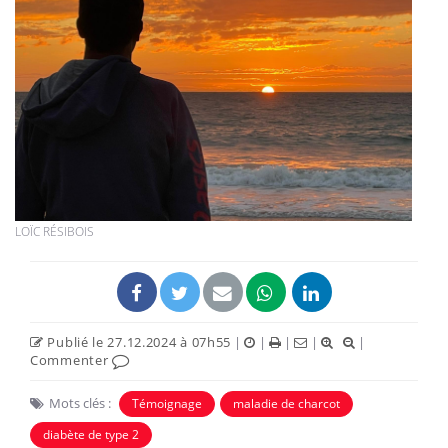
LOÏC RÉSIBOIS
Publié le 27.12.2024 à 07h55
|
|
|
|
|
Commenter
Mots clés :
Témoignage
maladie de charcot
diabète de type 2