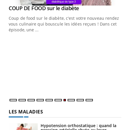
Youtube
cès
COUP DE FOOD sur le diabète
Youtube
Coup de food sur le diabète, c'est votre nouveau rendez-
 en
vous culinaire qui bouscule les idées reçues ! Dans cet
u
épisode, une ...
Qua
You
"Les
trav
DRH 
LES MALADIES
Hypotension orthostatique : quand la
pression artérielle chute au lever