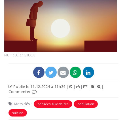
PICT RIDER / ISTOCK
Publié le 11.12.2024 à 11h34
|
|
|
|
|
Commenter
Mots clés :
pensées suicidaires
population
suicide