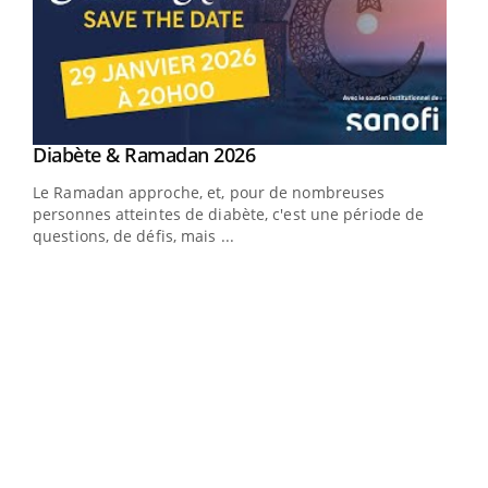
Youtube
Diabète & Ramadan 2026
Youtube
Le Ramadan approche, et, pour de nombreuses
vie !
personnes atteintes de diabète, c'est une période de
…
questions, de défis, mais ...
Un 
You
à l
Un é
mati
numé