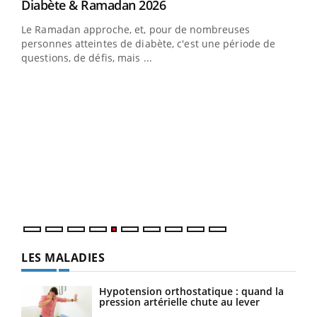
Youtube
Diabète & Ramadan 2026
Youtube
Le Ramadan approche, et, pour de nombreuses
personnes atteintes de diabète, c'est une période de
questions, de défis, mais ...
Un « jumeau numérique » pour faciliter l’accès
COU
Youtube
You
Youtube
à la médecine préventive
Coup
Un établissement lié à un groupe mutualiste innove en
vous
matière de bilan de santé : l'utilisation d'un « jumeau
épis
numérique » permet ...
LES MALADIES
Hypotension orthostatique : quand la
pression artérielle chute au lever