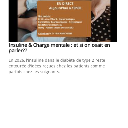
Youtube
Insuline & Charge mentale : et si on osait en
Youtube
Youtube
parler??
En 2026, l'insuline dans le diabète de type 2 reste
entourée d'idées reçues chez les patients comme
parfois chez les soignants.
Ecz
You
pour
L'ét
Vaca
Nos 