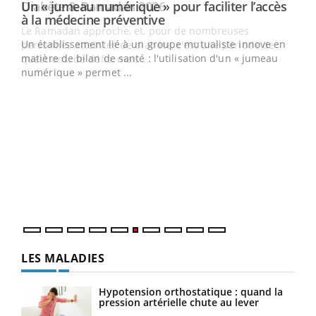
Un « jumeau numérique » pour faciliter l’accès
Youtube
Youtube
à la médecine préventive
Un établissement lié à un groupe mutualiste innove en
e
matière de bilan de santé : l'utilisation d'un « jumeau
numérique » permet ...
COU
You
Coup
vous
épis
LES MALADIES
Hypotension orthostatique : quand la
pression artérielle chute au lever