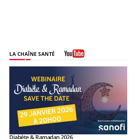
LA CHAÎNE SANTÉ
Youtube
Youtube
Diabète & Ramadan 2026
Un « jumeau numérique » pour faciliter l’accès
Youtube
Youtube