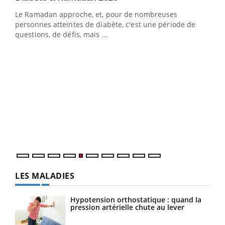
Youtube
à la médecine préventive
Le Ramadan approche, et, pour de nombreuses
Un établissement lié à un groupe mutualiste innove en
personnes atteintes de diabète, c'est une période de
matière de bilan de santé : l'utilisation d'un « jumeau
questions, de défis, mais ...
numérique » permet ...
COU
You
Coup
vous
épis
LES MALADIES
Hypotension orthostatique : quand la
pression artérielle chute au lever