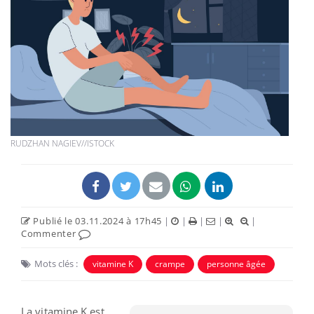
RUDZHAN NAGIEV//ISTOCK
Publié le 03.11.2024 à 17h45
|
|
|
|
|
Commenter
Mots clés :
vitamine K
crampe
personne âgée
La vitamine K est