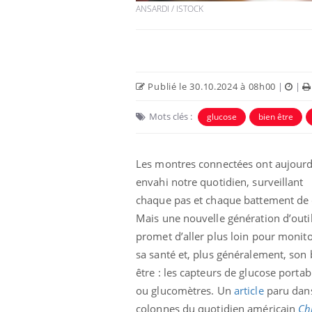
ANSARDI / ISTOCK
Publié le 30.10.2024 à 08h00
|
|
Mots clés :
glucose
bien être
Les montres connectées ont aujourd
envahi notre quotidien, surveillant
aleurs :
Grossesse et chaleur : ce
chaque pas et chaque battement de
 le risque de
que dit la science
Mais une nouvelle génération d’outi
rimpe-t-il ?
promet d’aller plus loin pour monit
sa santé et, plus généralement, son 
 pourrait-il
Le smartphone nuit-il à
être : les capteurs de glucose portab
la propagation du
l'apprentissage de la
lecture ?
ou glucomètres. Un
article
paru dans
colonnes du quotidien américain
Ch