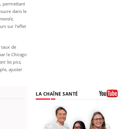
e, permettant
 sucre dans le
e monde,
urs sur l’effet
n taux de
par le
Chicago
ant les pics,
ple, ajuster
LA CHAÎNE SANTÉ
Youtube