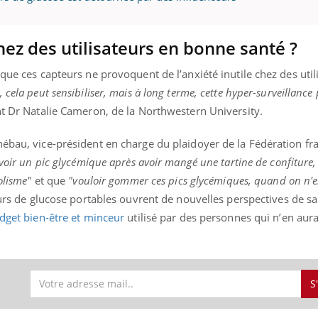
hez des utilisateurs en bonne santé ?
Youtube
bète & Ramadan 2026
Un « jumeau numériq
tube
Youtube
 que ces capteurs ne provoquent de l’anxiété inutile chez des util
faciliter l’accès à la 
 cela peut sensibiliser, mais à long terme, cette hyper-surveillance 
Ramadan approche, et, pour de
Youtube
préventive
breuses personnes atteintes de
t Dr Natalie Cameron, de la Northwestern University.
Un établissement lié à u
ète, c'est une période de questions, de
mutualiste innove en mat
s, mais ...
hébau, vice-président en charge du plaidoyer de la Fédération fr
santé : l'utilisation d'un 
voir un pic glycémique après avoir mangé une tartine de confiture, 
numérique » permet ...
bolisme"
et que
"vouloir gommer ces pics glycémiques, quand on n'e
urs de glucose portables ouvrent de nouvelles perspectives de san
dget bien-être et minceur
utilisé par des personnes qui n’en aur
S