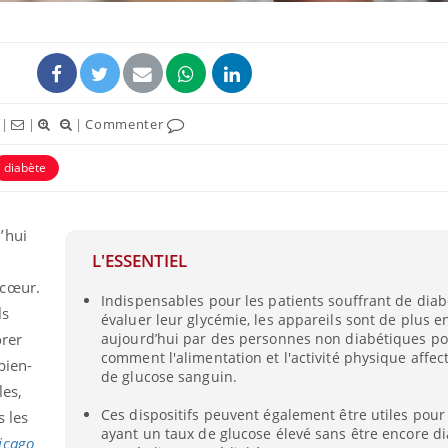
|
|
|
Commenter
diabète
’hui
L'ESSENTIEL
Mordue par un
Comment
 cœur.
Indispensables pour les patients souffrant de dia
barracuda, une petite fille
sommeil
ls
secourue grâce à un
vacance
évaluer leur glycémie, les appareils sont de plus en
réflexe essentiel
orer
aujourd’hui par des personnes non diabétiques po
comment l'alimentation et l'activité physique affec
bien-
Légionellose en Suisse :
Bilan pr
de glucose sanguin.
les,
quelle est l’origine de la
les kiné
contamination ?
bientôt 
Ces dispositifs peuvent également être utiles pour
 les
ayant un taux de glucose élevé sans être encore di
icago