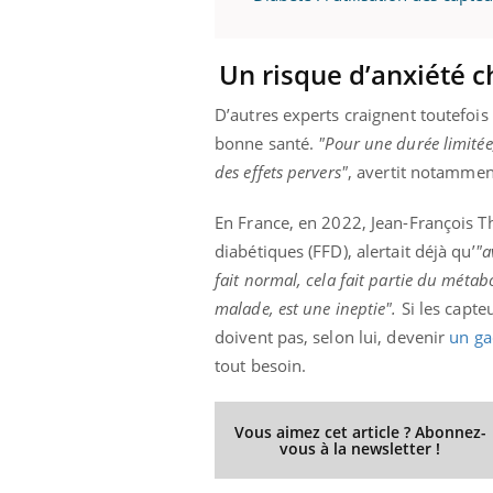
Un risque d’anxiété c
ale : et si on
Eczéma Chronique des Mains : se
Dia
Youtube
You
D’autres experts craignent toutefois
ube
Youtube
préparer pour l’été !
bonne santé.
"Pour une durée limitée,
Le 
 diabète de type 2
L'été arrive… et avec lui, un tout nouveau
nom
des effets pervers"
, avertit notammen
ues chez les
rythme de vie ! Vacances, plage, piscine,
diab
ez les soignants.
soleil, activités en plein air… Nos mains
défi
En France, en 2022, Jean-François T
sont ...
diabétiques (FFD), alertait déjà qu’
"a
fait normal, cela fait partie du méta
malade, est une ineptie".
Si les capte
doivent pas, selon lui, devenir
un ga
tout besoin.
Vous aimez cet article ? Abonnez-
vous à la newsletter !