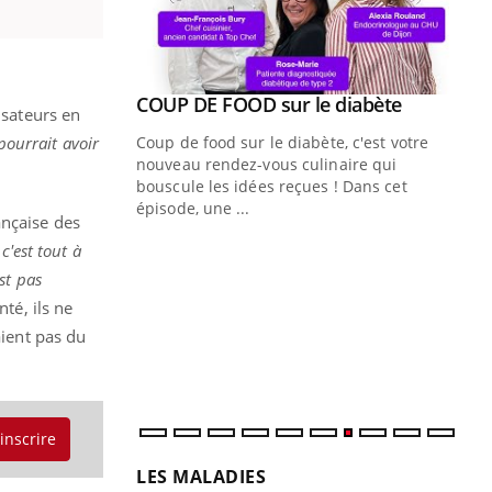
Youtube
ue » pour
COUP DE FOOD sur le diabète
Youtube
isateurs en
médecine
pourrait avoir
Coup de food sur le diabète, c'est votre
nouveau rendez-vous culinaire qui
n groupe
bouscule les idées reçues ! Dans cet
ière de bilan de
épisode, une ...
ançaise des
« jumeau
Qu
You
c'est tout à
êtr
st pas
té, ils ne
"Le
qua
aient pas du
Doc
dir
'inscrire
LES MALADIES