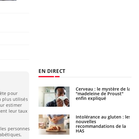
EN DIRECT
 gérer le
Cerveau : le mystère de la
bète pour
 des enfants en
"madeleine de Proust"
s ?
enfin expliqué
 plus utilisés
ur estimer
tent leur taux
évention : ce que
Intolérance au gluten : les
s pourront
nouvelles
faire
recommandations de la
 les personnes
HAS
abétiques,