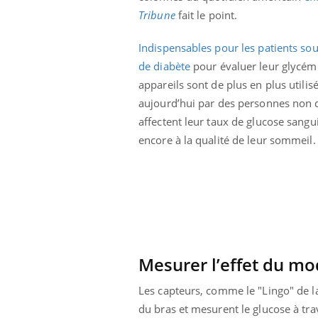
i manger moins
Mordue par une tique en
Tribune
fait le point.
ines pourrait
vacances, elle reste dans
nt être bénéfique
le coma pendant 42 jours
Indispensables pour les patients sou
de diabète
pour évaluer leur glycémi
appareils sont de plus en plus utilis
aujourd’hui par des personnes non d
affectent leur taux de glucose sangu
encore à la qualité de leur sommeil.
Mesurer l’effet du mo
Les capteurs, comme le "Lingo" de la
du bras et mesurent le glucose à trave