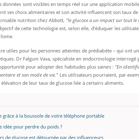
es données sont visibles en temps réel sur une application mobil
t ses choix alimentaires et son activité influencent son taux de
onsable nutrition chez Abbott,
"le glucose a un impact sur tout l
objectif de cette technologie est, selon elle, d'éduquer les utilisate
lisme.
re utiles pour les personnes atteintes de prédiabète – qui ont u
tiques. Dr Falguni Vasa, spécialiste en endocrinologie interrogé 
 opportunité pour adopter des habitudes plus saines :
"En identifi
entaire et son mode de vie."
Les utilisateurs pourraient, par exem
élévation de leur taux de glucose liée à certains aliments.
se grâce à la boussole de votre téléphone portable
e idée pour perdre du poids ?
eurs de glucose est détournée par des influenceurs