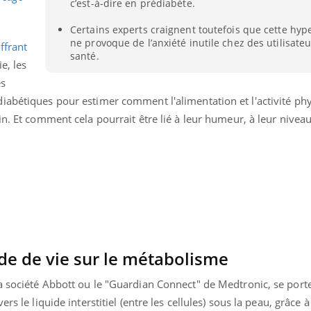
c’est-à-dire en prédiabète.
Allergies alimentaires :
TDAH : q
une nouvelle arme contre
traitem
Certains experts craignent toutefois que cette hyp
les réactions sévères
États-Un
ne provoque de l’anxiété inutile chez des utilisat
ffrant
santé.
e, les
és
iabétiques pour estimer comment l'alimentation et l'activité ph
in. Et comment cela pourrait être lié à leur humeur, à leur nivea
de de vie sur le métabolisme
 société Abbott ou le "Guardian Connect" de Medtronic, se porten
rs le liquide interstitiel (entre les cellules) sous la peau, grâce 