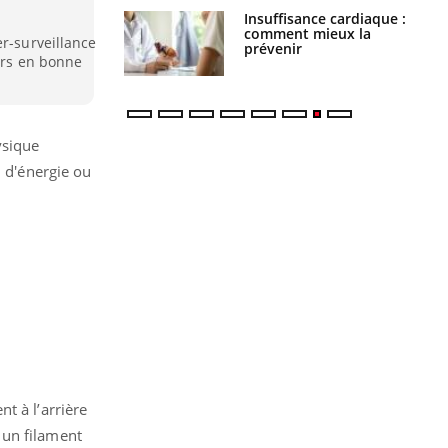
uel est ce
Insuffisance cardiaque :
ent autorisé aux
comment mieux la
er-surveillance
is ?
prévenir
eurs en bonne
ysique
u d'énergie ou
t à l’arrière
à un filament