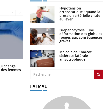
Hypotension
orthostatique : quand la
pression artérielle chute
au lever
Drépanocytose : une
déformation des globules
rouges aux conséquences
graves
Maladie de Charcot
(Sclérose latérale
amyotrophique)
La sieste empêche-t-elle de dormir
ui change
la nuit ?
ge des femmes
J'AI MAL