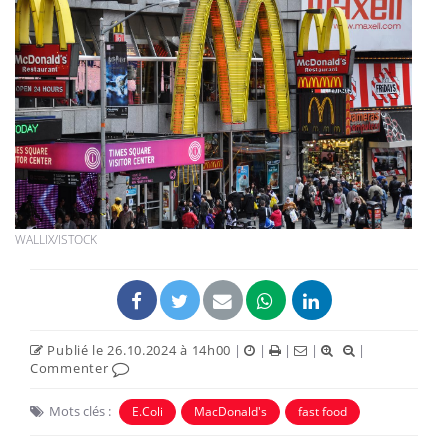
WALLIX/ISTOCK
Publié le 26.10.2024 à 14h00
|
|
|
|
|
Commenter
Mots clés :
E.Coli
MacDonald's
fast food