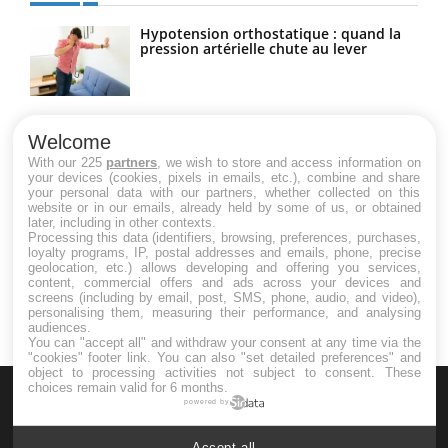
Hypotension orthostatique : quand la
pression artérielle chute au lever
Drépanocytose : une déformation des
globules rouges aux conséquences
Welcome
graves
With our 225
partners
, we wish to store and access information on
your devices (cookies, pixels in emails, etc.), combine and share
your personal data with our partners, whether collected on this
website or in our emails, already held by some of us, or obtained
Maladie de Charcot (Sclérose latérale
later, including in other contexts.
amyotrophique)
Processing this data (identifiers, browsing, preferences, purchases,
loyalty programs, IP, postal addresses and emails, phone, precise
geolocation, etc.) allows developing and offering you services,
content, commercial offers and ads across your devices and
screens (including by email, post, SMS, phone, audio, and video),
personalising them, measuring their performance, and analysing
audiences.
You can "accept all" and withdraw your consent at any time via the
"cookies" footer link
. You can also "set detailed preferences" and
object to processing activities not subject to consent. These
choices remain valid for 6 months.
powered by
Accept all