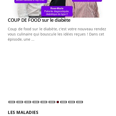
Youtube
cès
COUP DE FOOD sur le diabète
Youtube
Coup de food sur le diabète, c'est votre nouveau rendez-
 en
vous culinaire qui bouscule les idées reçues ! Dans cet
u
épisode, une ...
Qua
You
"Les
trav
DRH 
LES MALADIES