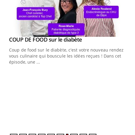
Youtube
cès
COUP DE FOOD sur le diabète
Youtube
Coup de food sur le diabète, c'est votre nouveau rendez-
 en
vous culinaire qui bouscule les idées reçues ! Dans cet
u
épisode, une ...
Qua
You
"Les
trav
DRH 