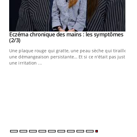
Eczéma chronique des mains : les symptômes
Youtube
Youtube
(2/3)
ris,
Une plaque rouge qui gratte, une peau sèche qui tiraille,
une démangeaison persistante… Et si ce n'était pas juste
une irritation ...