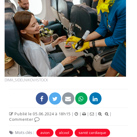
DIMA_SIDELNIKOV/ISTOCK
Publié le 05.06.2024 à 18h15
|
|
|
|
|
Commenter
Mots clés :
avion
alcool
santé cardiaque