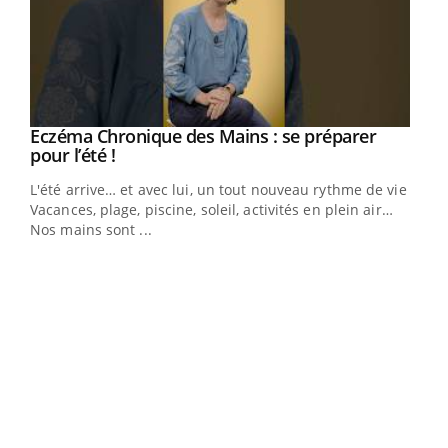
Eczéma Chronique des Mains : se préparer
Youtube
Youtube
pour l’été !
L'été arrive… et avec lui, un tout nouveau rythme de vie !
Vacances, plage, piscine, soleil, activités en plein air…
Nos mains sont ...
Dia
You
Le 
pers
ques