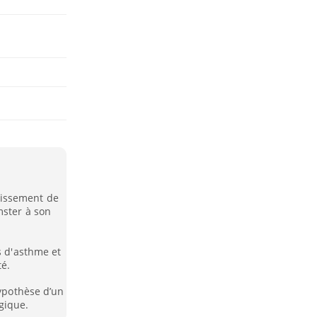
lissement de
mster à son
s d'asthme et
té.
hypothèse d’un
gique.