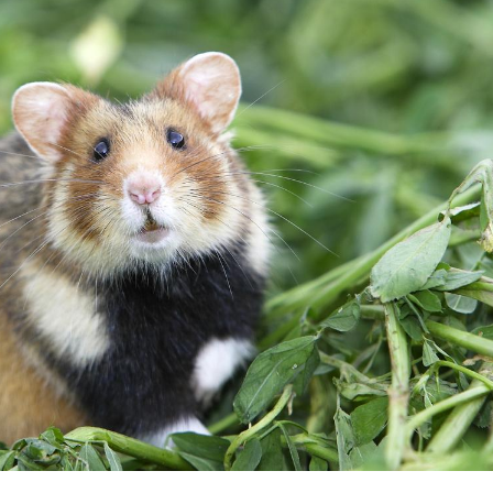
La sieste empêche-t-elle
Fortes c
de dormir la nuit ?
pourquo
noyade g
VIH : la fin du comprimé
Le Viagr
tous les jours se profile-t-
freiner 
elle enfin ?
cancer ?
Pourquoi votre ventre
Pourquo
gâche-t-il les premiers
de prot
jours de vos vacances ?
finalem