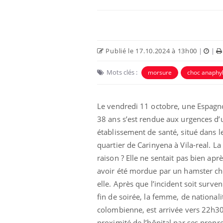
Publié le 17.10.2024 à 13h00
|
|
Mots clés :
morsure
choc anaphyl
Le vendredi 11 octobre, une Espagn
38 ans s’est rendue aux urgences d’
établissement de santé, situé dans l
quartier de Carinyena à Vila-real. La
raison ? Elle ne sentait pas bien apr
avoir été mordue par un hamster ch
elle. Après que l’incident soit surve
fin de soirée, la femme, de nationali
colombienne, est arrivée vers 22h3
proximité de l’hôpital par ses propr