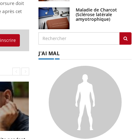
morsure doit
Maladie de Charcot
e après cet
(Sclérose latérale
amyotrophique)
'inscrire
J'AI MAL
Hantavirus : un cas détecté chez un