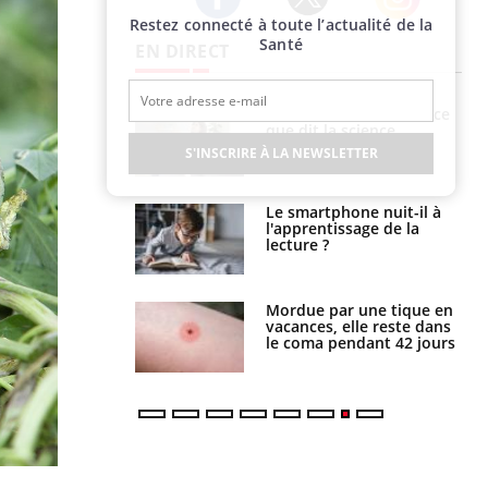
Restez connecté à toute l’actualité de la
Twitter
Facebook
Instagram
Santé
EN DIRECT
haleurs :
Grossesse et chaleur : ce
i le risque de
que dit la science
rimpe-t-il ?
S'INSCRIRE À LA NEWSLETTER
a pourrait-il
Le smartphone nuit-il à
la propagation du
l'apprentissage de la
lecture ?
i manger moins
Mordue par une tique en
éines pourrait
vacances, elle reste dans
ent être bénéfique
le coma pendant 42 jours