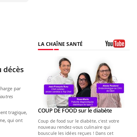
LA CHAÎNE SANTÉ
Youtube
u décès
charge par
'autres
Youtube
ue » pour
COUP DE FOOD sur le diabète
Youtube
ent tragique,
médecine
ène, qui ont
Coup de food sur le diabète, c'est votre
nouveau rendez-vous culinaire qui
n groupe
bouscule les idées reçues ! Dans cet