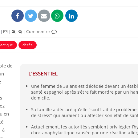
|
|
|
Commenter
actique
décès
ole de
L'ESSENTIEL
un
e
Une femme de 38 ans est décédée devant un étab
santé espagnol après s’être fait mordre par un ha
ès
domicile.
ez
Sa famille a déclaré qu’elle "souffrait de problème
nu en
de stress" qui auraient pu affecter son état de san
té
Actuellement, les autorités semblent privilégier l’
0 à
choc anaphylactique causée par une réaction aller
es