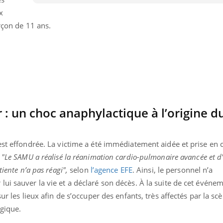
x
rçon de 11 ans.
: un choc anaphylactique à l’origine d
est effondrée. La victime a été immédiatement aidée et prise en 
.
"Le SAMU a réalisé la réanimation cardio-pulmonaire avancée et d
iente n’a pas réagi",
selon
l’agence EFE
. Ainsi, le personnel n’a
Youtube
bète & Ramadan 2026
Un « jumeau numériq
tube
Youtube
ui sauver la vie et a déclaré son décès. À la suite de cet événem
faciliter l’accès à la 
ur les lieux afin de s’occuper des enfants, très affectés par la sc
Ramadan approche, et, pour de
Youtube
préventive
breuses personnes atteintes de
gique.
Un établissement lié à u
ète, c'est une période de questions, de