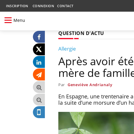
INSCRIPTION
CONNEXION
CONTACT
Menu
QUESTION D'ACTU
Allergie
Après avoir ét
mère de famill
Par
Geneviève Andrianaly
En Espagne, une trentenaire a 
la suite d’une morsure d’un h