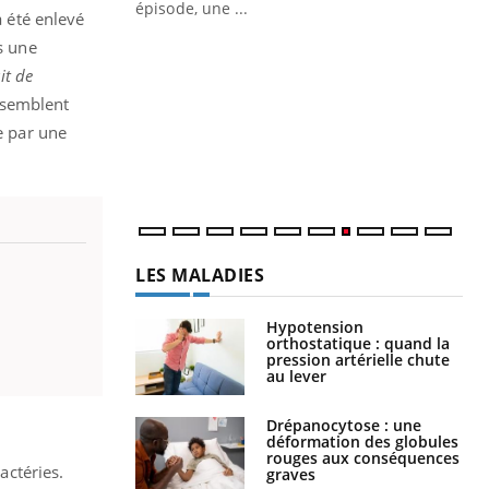
ière de bilan de
épisode, une ...
a été enlevé
« jumeau
Qu
s une
You
êtr
it de
s semblent
"Le
qua
e par une
Doc
dir
LES MALADIES
Hypotension
orthostatique : quand la
pression artérielle chute
au lever
Drépanocytose : une
déformation des globules
rouges aux conséquences
ctéries.
graves