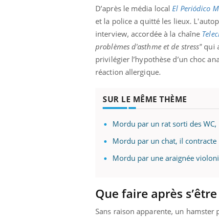
ez les soignants.
soleil, activités en plein air… Nos mains
défi
D’après le média local
El Periódico 
sont ...
et la police a quitté les lieux. L'a
interview, accordée à la chaîne
Telec
problèmes d'asthme et de stress"
qui a
privilégier l’hypothèse d’un choc an
réaction allergique.
SUR LE MÊME THÈME
Mordu par un rat sorti des WC, il
Mordu par un chat, il contracte
Mordu par une araignée violonis
Que faire après s’êtr
Sans raison apparente, un hamster 