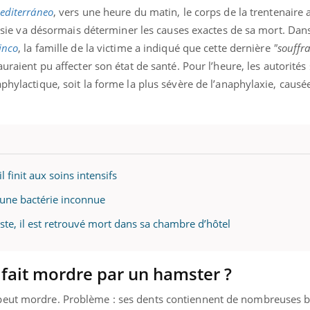
mutualiste innove en mat
s, mais ...
Mediterráneo
, vers une heure du matin, le corps de la trentenaire 
santé : l'utilisation d'un 
utopsie va désormais déterminer les causes exactes de sa mort. Dan
numérique » permet ...
inco
, la famille de la victime a indiqué que cette dernière
"souffra
uraient pu affecter son état de santé. Pour l’heure, les autorité
aphylactique, soit la forme la plus sévère de l’anaphylaxie, causé
 finit aux soins intensifs
 une bactérie inconnue
te, il est retrouvé mort dans sa chambre d’hôtel
e fait mordre par un hamster ?
peut mordre. Problème : ses dents contiennent de nombreuses ba