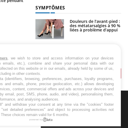
ite pendant
touriste en France
SYMPTÔMES
Douleurs de l’avant-pied :
des métatarsalgies à 90 %
liées à problème d’appui
Mauvaise haleine : il faut
améliorer l’hygiène
bucco-dentaire
tners
, we wish to store and access information on your devices
in emails, etc.), combine and share your personal data with our
ollected on this website or in our emails, already held by some of us,
ncluding in other contexts.
ta (identifiers, browsing, preferences, purchases, loyalty programs,
es and emails, phone, precise geolocation, etc.) allows developing
ervices, content, commercial offers and ads across your devices and
 by email, post, SMS, phone, audio, and video), personalising them,
rformance, and analysing audiences.
l" and withdraw your consent at any time via the "cookies" footer
ER
"set detailed preferences" and object to processing activities not
. These choices remain valid for 6 months.
s les semaines les meilleures
powered by