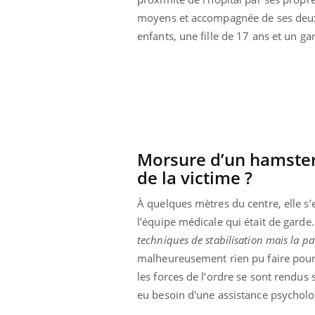
moyens et accompagnée de ses deu
enfants, une fille de 17 ans et un ga
Morsure d’un hamster 
de la victime ?
À quelques mètres du centre, elle s’
l’équipe médicale qui était de garde
techniques de stabilisation mais la pat
ale : et si on
Eczéma Chronique des Mains : se
Dia
Youtube
You
malheureusement rien pu faire pour l
ube
Youtube
préparer pour l’été !
les forces de l’ordre se sont rendus s
Le 
 diabète de type 2
L'été arrive… et avec lui, un tout nouveau
nom
eu besoin d'une assistance psycholo
ues chez les
rythme de vie ! Vacances, plage, piscine,
diab