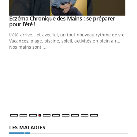
Eczéma Chronique des Mains : se préparer
Youtube
Youtube
pour l’été !
L'été arrive… et avec lui, un tout nouveau rythme de vie !
Vacances, plage, piscine, soleil, activités en plein air…
Nos mains sont ...
Dia
You
Le 
pers
ques
LES MALADIES