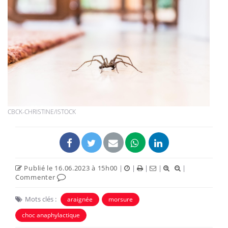
CBCK-CHRISTINE/ISTOCK
Publié le 16.06.2023 à 15h00
|
|
|
|
|
Commenter
Mots clés :
araignée
morsure
choc anaphylactique