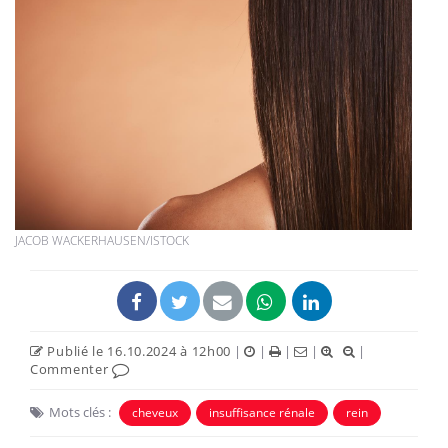
JACOB WACKERHAUSEN/ISTOCK
Publié le 16.10.2024 à 12h00
|
|
|
|
|
Commenter
Mots clés :
cheveux
insuffisance rénale
rein