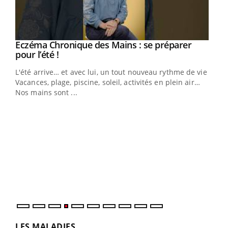
Eczéma Chronique des Mains : se préparer
Youtube
Youtube
pour l’été !
L'été arrive… et avec lui, un tout nouveau rythme de vie !
Vacances, plage, piscine, soleil, activités en plein air…
Nos mains sont ...
Dia
You
Le 
pers
ques
LES MALADIES