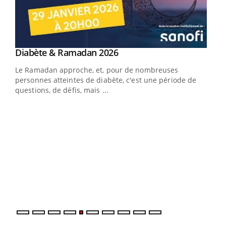
Youtube
Diabète & Ramadan 2026
Un « jumeau numérique » pour faciliter l’accès
Youtube
Youtube
Youtube
à la médecine préventive
Le Ramadan approche, et, pour de nombreuses
Un établissement lié à un groupe mutualiste innove en
personnes atteintes de diabète, c'est une période de
matière de bilan de santé : l'utilisation d'un « jumeau
questions, de défis, mais ...
numérique » permet ...
COU
You
Coup
vous
épis