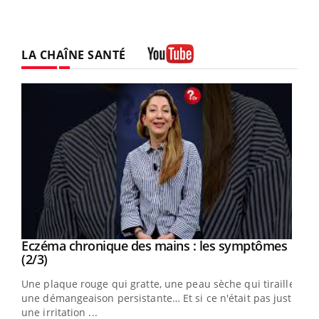
LA CHAÎNE SANTÉ
Youtube
Eczéma chronique des mains : les symptômes
Youtube
Youtube
(2/3)
ris,
Une plaque rouge qui gratte, une peau sèche qui tiraille,
une démangeaison persistante… Et si ce n'était pas juste
une irritation ...