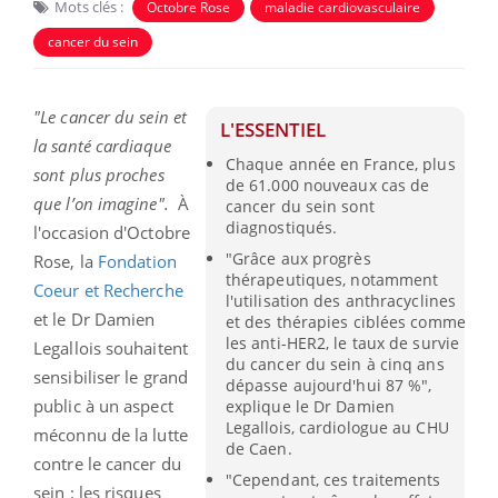
Mots clés :
Octobre Rose
maladie cardiovasculaire
cancer du sein
"Le cancer du sein et
L'ESSENTIEL
la santé cardiaque
Chaque année en France, plus
sont plus proches
de 61.000 nouveaux cas de
que l’on imagine".
À
cancer du sein sont
diagnostiqués.
l'occasion d'Octobre
"Grâce aux progrès
Rose, la
Fondation
thérapeutiques, notamment
Coeur et Recherche
l'utilisation des anthracyclines
et le Dr Damien
et des thérapies ciblées comme
les anti-HER2, le taux de survie
Legallois souhaitent
du cancer du sein à cinq ans
sensibiliser le grand
dépasse aujourd'hui 87 %",
public à un aspect
explique le Dr Damien
Legallois, cardiologue au CHU
méconnu de la lutte
de Caen.
contre le cancer du
"Cependant, ces traitements
sein : les risques