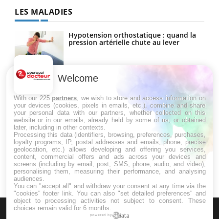
LES MALADIES
Hypotension orthostatique : quand la
pression artérielle chute au lever
Welcome
Drépanocytose : une déformation des
globules rouges aux conséquences
graves
With our 225
partners
, we wish to store and access information on
your devices (cookies, pixels in emails, etc.), combine and share
your personal data with our partners, whether collected on this
website or in our emails, already held by some of us, or obtained
Maladie de Charcot (Sclérose latérale
later, including in other contexts.
amyotrophique)
Processing this data (identifiers, browsing, preferences, purchases,
loyalty programs, IP, postal addresses and emails, phone, precise
geolocation, etc.) allows developing and offering you services,
content, commercial offers and ads across your devices and
screens (including by email, post, SMS, phone, audio, and video),
personalising them, measuring their performance, and analysing
audiences.
You can "accept all" and withdraw your consent at any time via the
"cookies" footer link
. You can also "set detailed preferences" and
object to processing activities not subject to consent. These
choices remain valid for 6 months.
powered by