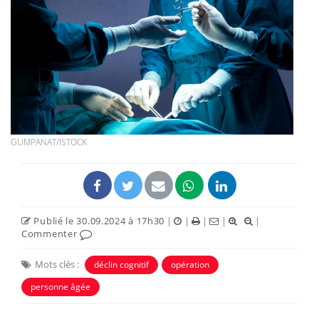
GUMPANAT/ISTOCK
Publié le 30.09.2024 à 17h30
|
|
|
|
|
Commenter
Mots clés :
déclin cognitif
opération
personne âgée