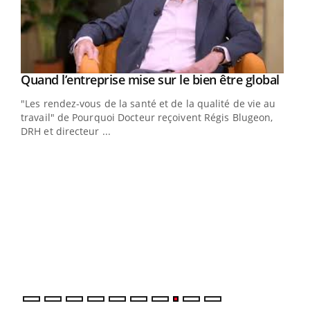
Yout
Quand l’entreprise mise sur le bien être global
Youtube
ndez-
"Les rendez-vous de la santé et de la qualité de vie au
cet
travail" de Pourquoi Docteur reçoivent Régis Blugeon,
DRH et directeur ...
Ecz
You
(3/3
Dans
vous
quot