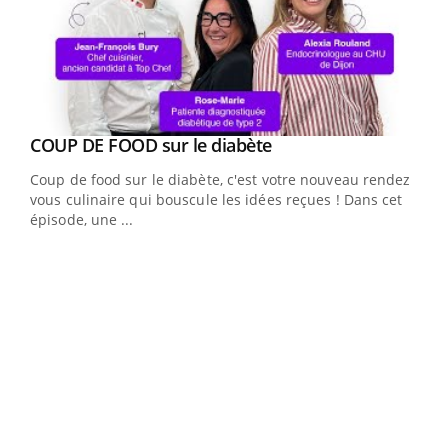
Youtube
cès
COUP DE FOOD sur le diabète
Youtube
Coup de food sur le diabète, c'est votre nouveau rendez-
 en
vous culinaire qui bouscule les idées reçues ! Dans cet
u
épisode, une ...
Qua
You
"Les
trav
DRH 