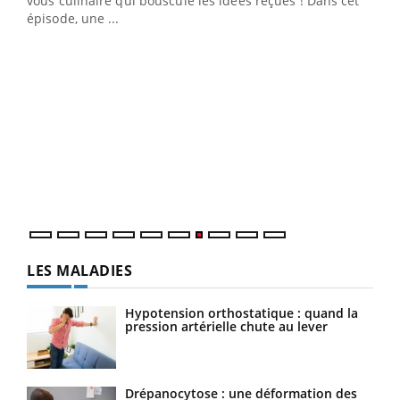
vous culinaire qui bouscule les idées reçues ! Dans cet
u
épisode, une ...
Qua
You
"Les
trav
DRH 
LES MALADIES
Hypotension orthostatique : quand la
pression artérielle chute au lever
Drépanocytose : une déformation des