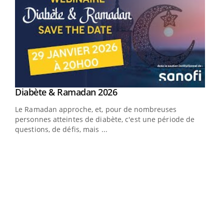
Youtube
Diabète & Ramadan 2026
Youtube
Le Ramadan approche, et, pour de nombreuses
vie !
personnes atteintes de diabète, c'est une période de
…
questions, de défis, mais ...
Un 
You
à l
Un é
mati
numé