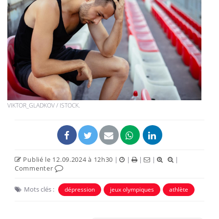
VIKTOR_GLADKOV / ISTOCK.
Publié le 12.09.2024 à 12h30
|
|
|
|
|
Commenter
Mots clés :
dépression
jeux olympiques
athlète