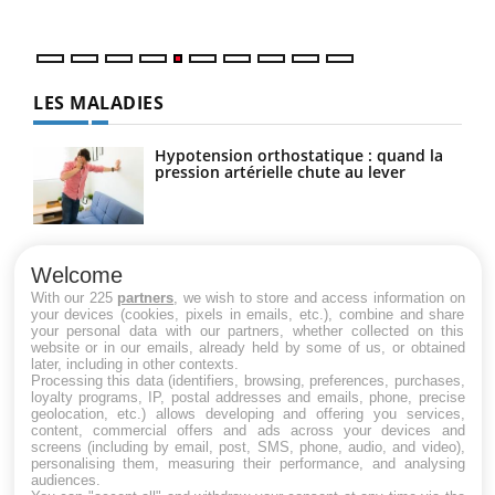
LES MALADIES
Hypotension orthostatique : quand la
pression artérielle chute au lever
Drépanocytose : une déformation des
globules rouges aux conséquences
Welcome
graves
With our 225
partners
, we wish to store and access information on
your devices (cookies, pixels in emails, etc.), combine and share
your personal data with our partners, whether collected on this
website or in our emails, already held by some of us, or obtained
Maladie de Charcot (Sclérose latérale
later, including in other contexts.
amyotrophique)
Processing this data (identifiers, browsing, preferences, purchases,
loyalty programs, IP, postal addresses and emails, phone, precise
geolocation, etc.) allows developing and offering you services,
content, commercial offers and ads across your devices and
screens (including by email, post, SMS, phone, audio, and video),
personalising them, measuring their performance, and analysing
audiences.