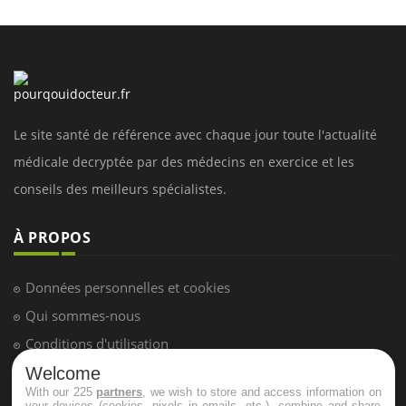
Le site santé de référence avec chaque jour toute l'actualité
médicale decryptée par des médecins en exercice et les
conseils des meilleurs spécialistes.
À PROPOS
Données personnelles et cookies
Qui sommes-nous
Conditions d'utilisation
Plan du site
Welcome
With our 225
partners
, we wish to store and access information on
Mentions Légales
your devices (cookies, pixels in emails, etc.), combine and share