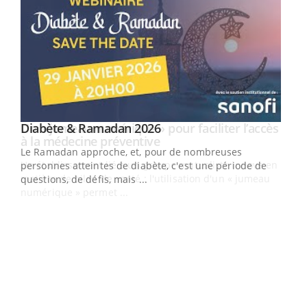
Youtube
Diabète & Ramadan 2026
Un « jumeau numérique » pour faciliter l’accès
Youtube
Youtube
Youtube
à la médecine préventive
Le Ramadan approche, et, pour de nombreuses
Un établissement lié à un groupe mutualiste innove en
personnes atteintes de diabète, c'est une période de
matière de bilan de santé : l'utilisation d'un « jumeau
questions, de défis, mais ...
numérique » permet ...
COU
You
Coup
vous
épis