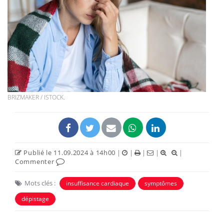
BRIZMAKER / ISTOCK.
Publié le 11.09.2024 à 14h00
|
|
|
|
|
Commenter
Mots clés :
insuffisance cardiaque
symptômes
dépistage