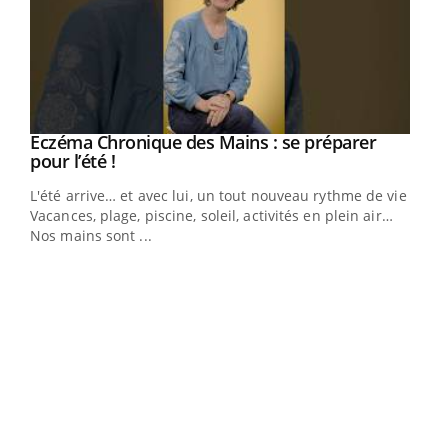
Eczéma Chronique des Mains : se préparer
Youtube
Youtube
pour l’été !
L'été arrive… et avec lui, un tout nouveau rythme de vie !
Vacances, plage, piscine, soleil, activités en plein air…
Nos mains sont ...
Youtube
Diabète & Ramadan 2026
Un 
Youtube
You
à l
Le Ramadan approche, et, pour de nombreuses
Un é
personnes atteintes de diabète, c'est une période de
mati
questions, de défis, mais ...
numé