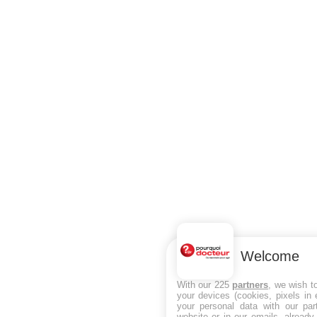
Welcome
With our 225
partners
, we wish t
your devices (cookies, pixels in
your personal data with our par
website or in our emails, alread