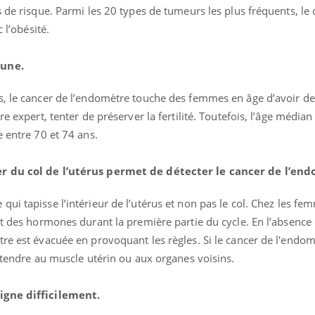
ients comme parfois chez les soignants.
soleil, activités en plein
 de risque. Parmi les 20 types de tumeurs les plus fréquents, le
sont ...
 l’obésité.
eune.
, le cancer de l’endomètre touche des femmes en âge d’avoir de
re expert, tenter de préserver la fertilité. Toutefois, l’âge média
e entre 70 et 74 ans.
er du col de l’utérus permet de détecter le cancer de l’end
ui tapisse l’intérieur de l’utérus et non pas le col. Chez les femm
et des hormones durant la première partie du cycle. En l’absence
tre est évacuée en provoquant les règles. Si le cancer de l'endom
s’étendre au muscle utérin ou aux organes voisins.
oigne difficilement.