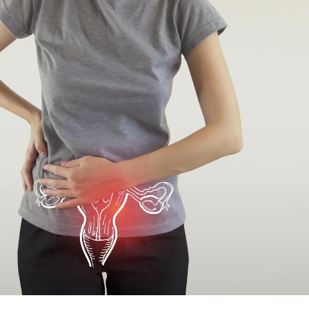
Toujours connectés :
Les méd
comment le travail
protègen
empiète de plus en plus
?
sur nos soirées
Cancer colorectal : une
Cytomég
stratégie simple aurait
change d
changé la donne au Pays
charge 
basque
enceint
Chikungunya, dengue,
La siest
West Nile : que se passe-
de dormi
t-il dans le sud de la
France ?