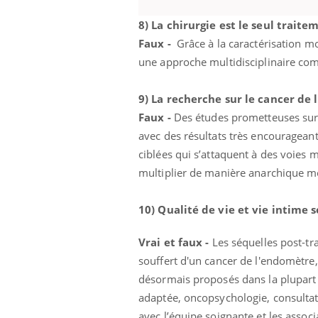
8) La chirurgie est le seul trait
Faux -
Grâce à la caractérisation m
une approche multidisciplinaire com
9) La recherche sur le cancer de l'
Faux -
Des études prometteuses sur 
avec des résultats très encouragean
ciblées qui s’attaquent à des voies m
multiplier de manière anarchique mo
10) Qualité de vie et vie intime s
Vrai et faux -
Les séquelles post-t
souffert d'un cancer de l'endomètre
désormais proposés dans la plupart de
adaptée, oncopsychologie, consultati
avec l’équipe soignante et les associ