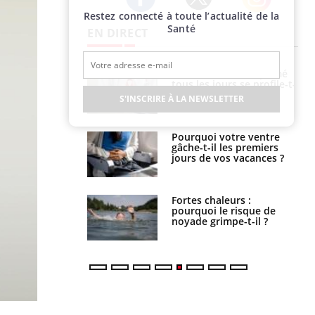
Restez connecté à toute l’actualité de la
Twitter
Facebook
Instagram
Santé
EN DIRECT
icaments GLP-1
VIH : la fin du comprimé
t-ils aussi les os
tous les jours se profile-t-
elle enfin ?
S'INSCRIRE À LA NEWSLETTER
alovirus : ce qui
Pourquoi votre ventre
ans la prise en
gâche-t-il les premiers
des femmes
jours de vos vacances ?
es
e empêche-t-elle
Fortes chaleurs :
r la nuit ?
pourquoi le risque de
noyade grimpe-t-il ?