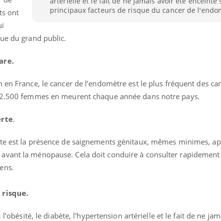
artérielle et le fait de ne jamais avoir été enceinte 
principaux facteurs de risque du cancer de l'endo
ts ont
ui
nue du grand public.
are.
en France, le cancer de l’endomètre est le plus fréquent des ca
n. 2.500 femmes en meurent chaque année dans notre pays.
erte
.
te est la présence de saignements génitaux, mêmes minimes, apr
 avant la ménopause. Cela doit conduire à consulter rapidement
ens.
uline & Charge mentale : et si on
Eczéma Chronique des
tube
Youtube
Youtube
Y
it en parler??
préparer pour l’été !
 risque.
026, l'insuline dans le diabète de type 2
L'été arrive… et avec lui,
e entourée d'idées reçues chez les
rythme de vie ! Vacances, 
l’obésité, le diabète, l'hypertension artérielle et le fait de ne ja