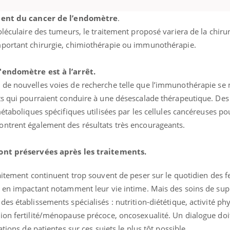
ement du cancer de l’endomètre
.
oléculaire des tumeurs, le traitement proposé variera de la chirur
portant chirurgie, chimiothérapie ou immunothérapie.
endomètre est à l’arrêt.
de nouvelles voies de recherche telle que l’immunothérapie se 
ts qui pourraient conduire à une désescalade thérapeutique. Des 
étaboliques spécifiques utilisées par les cellules cancéreuses po
ntrent également des résultats très encourageants.
ont préservées après les traitements.
raitement continuent trop souvent de peser sur le quotidien des
, en impactant notamment leur vie intime. Mais des soins de sup
s établissements spécialisés : nutrition-diététique, activité p
on fertilité/ménopause précoce, oncosexualité. Un dialogue doit
ations de patientes sur ces sujets le plus tôt possible.