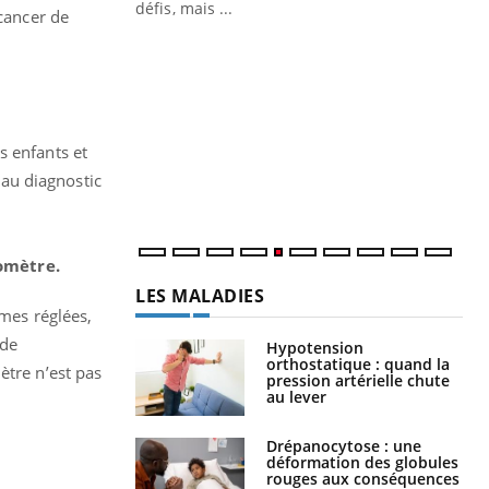
 air… Nos mains
défis, mais ...
 cancer de
Un
You
fac
pr
Un 
mut
s enfants et
san
n au diagnostic
num
omètre.
LES MALADIES
es réglées,
 de
Hypotension
orthostatique : quand la
ètre n’est pas
pression artérielle chute
au lever
Drépanocytose : une
déformation des globules
rouges aux conséquences