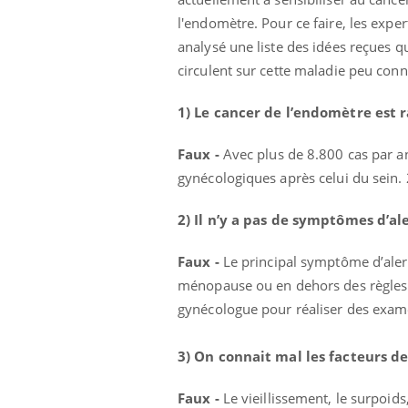
l'endomètre. Pour ce faire, les exper
analysé une liste des idées reçues q
circulent sur cette maladie peu con
1) Le cancer de l’endomètre est r
Faux -
Avec plus de 8.800 cas par an 
gynécologiques après celui du sei
2) Il n’y a pas de symptômes d’al
Faux -
Le principal symptôme d’aler
ménopause ou en dehors des règles
gynécologue pour réaliser des exam
 Mains :
Carence en fer : comprendre pour
Ins
Youtube
You
Youtube
Youtube
prévenir
osa
3) On connait mal les facteurs de
aciles à aborder...
Fatigue, irritabilité, brouillard mental ou
En 2
poser des
même alopécie… Les symptômes de la
rest
Faux -
Le vieillissement, le surpoids, 