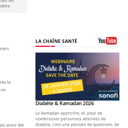
sont les
mètre.
LA CHAÎNE SANTÉ
ncers
Youtube
ès la
 un
Youtube
 Mains : se
Diabète & Ramadan 2026
Youtube
outube
Le Ramadan approche, et, pour de
 un tout nouveau
nombreuses personnes atteintes de
plage, piscine,
diabète, c'est une période de questions, de
mais avoir été