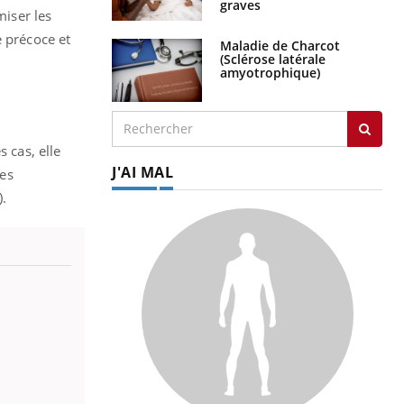
graves
miser les
 précoce et
Maladie de Charcot
(Sclérose latérale
amyotrophique)
 cas, elle
J'AI MAL
Les
).