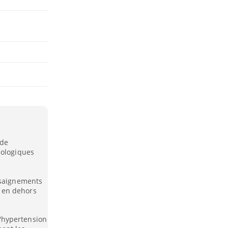
 de
cologiques
 saignements
 en dehors
 l'hypertension