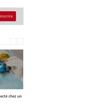
'inscrire
Mortalité infantile : un rapport
tecté chez un
s’interroge sur son taux élevé en
France