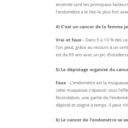
'un proche c'est
carence en fer sont multiples ce qui la rend
pat
enceinte sont les principaux facteurs
...
l’endomètre a le lien le plus fort avec
4) C’est un cancer de la femme j
Vrai et faux -
Dans 5 à 10 % des cas
l’on peut, grâce au recours à un cent
est de 69 ans avec un pic d’incidenc
5) Le dépistage organisé du canc
Faux
- L’endomètre est la muqueuse q
cette muqueuse s’épaissit sous l’eff
fécondation, une partie de l’endomè
dépisté et soigné à temps, il peut 
6) Le cancer de l’endomètre se s