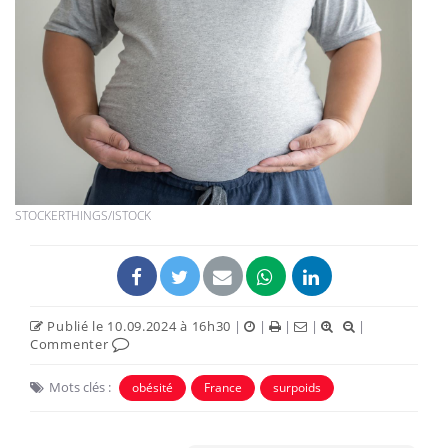
STOCKERTHINGS/ISTOCK
Publié le 10.09.2024 à 16h30
|
|
|
|
|
Commenter
Mots clés :
obésité
France
surpoids