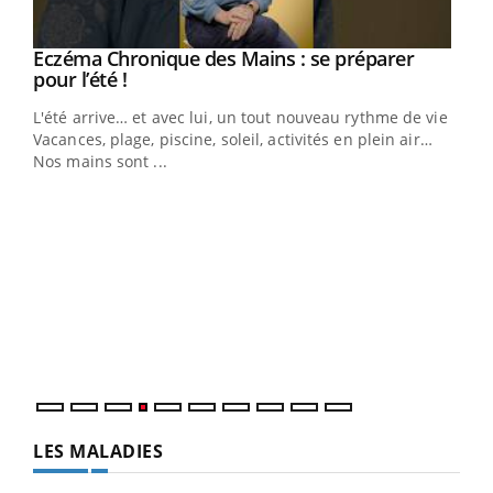
Youtube
Eczéma Chronique des Mains : se préparer
Diabète & Ramadan 2026
Youtube
Youtube
Youtube
pour l’été !
Le Ramadan approche, et, pour de nombreuses
L'été arrive… et avec lui, un tout nouveau rythme de vie !
personnes atteintes de diabète, c'est une période de
Vacances, plage, piscine, soleil, activités en plein air…
questions, de défis, mais ...
Nos mains sont ...
Un 
You
à l
Un é
mati
numé
LES MALADIES