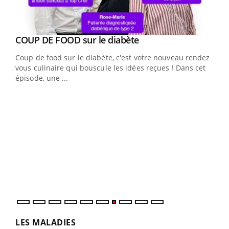
Youtube
cès
COUP DE FOOD sur le diabète
Youtube
Coup de food sur le diabète, c'est votre nouveau rendez-
 en
vous culinaire qui bouscule les idées reçues ! Dans cet
u
épisode, une ...
Qua
You
"Les
trav
DRH 
LES MALADIES