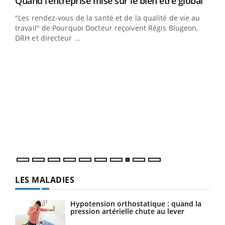
Yout
Quand l’entreprise mise sur le bien être global
Youtube
ndez-
"Les rendez-vous de la santé et de la qualité de vie au
cet
travail" de Pourquoi Docteur reçoivent Régis Blugeon,
DRH et directeur ...
Ecz
You
(3/3
Dans
vous
quot
LES MALADIES
Hypotension orthostatique : quand la
pression artérielle chute au lever