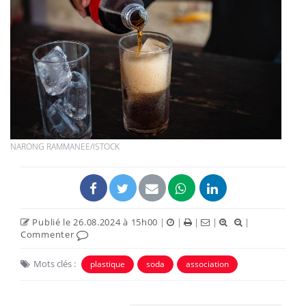
NARONG RAMMANEE/ISTOCK
Publié le 26.08.2024 à 15h00
|
|
|
|
|
Commenter
Mots clés :
plastique
soda
association