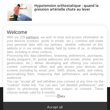
Hypotension orthostatique : quand la
pression artérielle chute au lever
Drépanocytose : une déformation des
globules rouges aux conséquences
Welcome
graves
With our 225
partners
, we wish to store and access information on
your devices (cookies, pixels in emails, etc.), combine and share
your personal data with our partners, whether collected on this
website or in our emails, already held by some of us, or obtained
Maladie de Charcot (Sclérose latérale
later, including in other contexts.
amyotrophique)
Processing this data (identifiers, browsing, preferences, purchases,
loyalty programs, IP, postal addresses and emails, phone, precise
geolocation, etc.) allows developing and offering you services,
content, commercial offers and ads across your devices and
screens (including by email, post, SMS, phone, audio, and video),
personalising them, measuring their performance, and analysing
audiences.
You can "accept all" and withdraw your consent at any time via the
"cookies" footer link
. You can also "set detailed preferences" and
object to processing activities not subject to consent. These
choices remain valid for 6 months.
powered by
Accept all