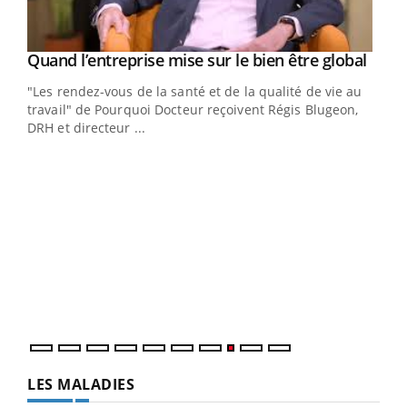
Yout
Quand l’entreprise mise sur le bien être global
Youtube
ndez-
"Les rendez-vous de la santé et de la qualité de vie au
cet
travail" de Pourquoi Docteur reçoivent Régis Blugeon,
DRH et directeur ...
Ecz
You
(3/3
Dans
vous
quot
LES MALADIES