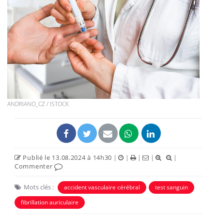
ANDRIANO_CZ / ISTOCK
Publié le 13.08.2024 à 14h30
|
|
|
|
|
Commenter
Mots clés :
accident vasculaire cérébral
test sanguin
fibrillation auriculaire