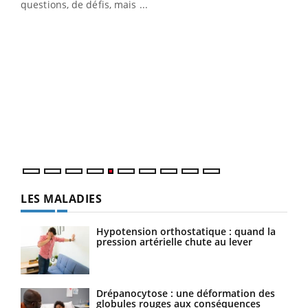
…
questions, de défis, mais ...
Un 
You
à l
Un é
mati
numé
LES MALADIES
Hypotension orthostatique : quand la
pression artérielle chute au lever
Drépanocytose : une déformation des
globules rouges aux conséquences