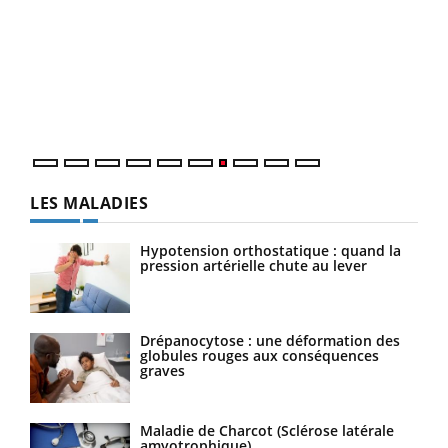
Qua
You
"Les
trav
DRH 
LES MALADIES
Hypotension orthostatique : quand la
pression artérielle chute au lever
Drépanocytose : une déformation des
globules rouges aux conséquences
graves
Maladie de Charcot (Sclérose latérale
amyotrophique)