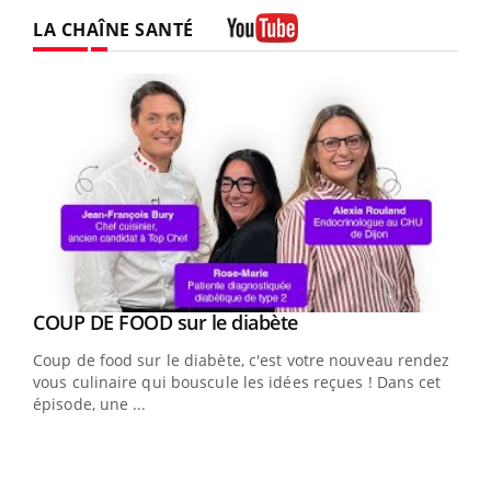
LA CHAÎNE SANTÉ
Youtube
Youtube
cès
COUP DE FOOD sur le diabète
Youtube
Coup de food sur le diabète, c'est votre nouveau rendez-
 en
vous culinaire qui bouscule les idées reçues ! Dans cet
u
épisode, une ...