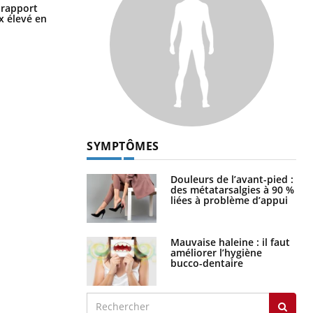
Grossesse à risque : ce jus naturel
n rapport
attire l'attention des chercheurs
x élevé en
SYMPTÔMES
Douleurs de l’avant-pied :
des métatarsalgies à 90 %
liées à problème d’appui
Mauvaise haleine : il faut
améliorer l’hygiène
bucco-dentaire