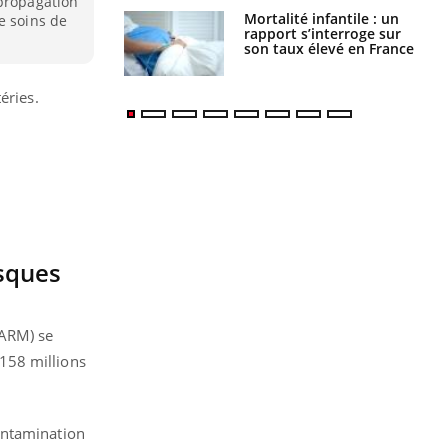
 propagation
Mortalité infantile : un
e soins de
rapport s’interroge sur
son taux élevé en France
éries.
isques
SARM) se
8 ​​millions
ontamination