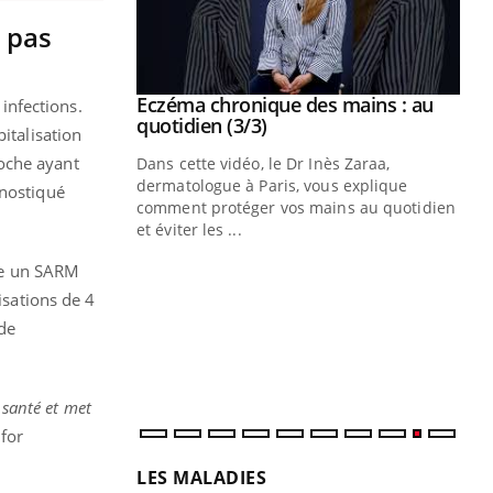
t pas
se sur le bien
Eczéma chronique des mains : au
Youtube
 infections.
Youtube
quotidien (3/3)
italisation
oche ayant
nté et de la
Dans cette vidéo, le Dr Inès Zaraa,
 de Pourquoi
dermatologue à Paris, vous explique
gnostiqué
Blugeon, DRH et
comment protéger vos mains au quotidien
et éviter les ...
Ec
You
sy
cte un SARM
isations de 4
Une
de
sèc
per
irri
 santé et met
 for
LES MALADIES