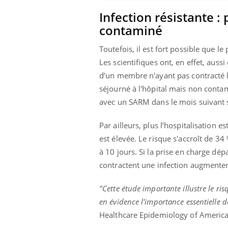
Infection résistante :
contaminé
Youtube
026
Un « jumeau numérique » pour
COU
Youtube
You
Toutefois, il est fort possible que le
faciliter l’accès à la médecine
Les scientifiques ont, en effet, aus
 pour de
Youtube
Coup
préventive
d’un membre n'ayant pas contracté l
eintes de
nou
Un établissement lié à un groupe
 de questions, de
bous
séjourné à l'hôpital mais non conta
mutualiste innove en matière de bilan de
épis
avec un SARM dans le mois suivant s
santé : l'utilisation d'un « jumeau
numérique » permet ...
Par ailleurs, plus l’hospitalisation
est élevée. Le risque s'accroît de 34
à 10 jours. Si la prise en charge d
contractent une infection augmenten
"Cette étude importante illustre le ri
en évidence l'importance essentielle d
Healthcare Epidemiology of Americ