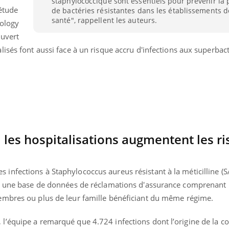
staphylococcique sont essentiels pour prévenir la
étude
de bactéries résistantes dans les établissements d
santé", rappellent les auteurs.
iology
ouvert
isés font aussi face à un risque accru d'infections aux superbact
: les hospitalisations augmentent les r
nfections à Staphylococcus aureus résistant à la méticilline (
s une base de données de réclamations d'assurance comprenant 15
embres ou plus de leur famille bénéficiant du même régime.
’équipe a remarqué que 4.724 infections dont l’origine de la c