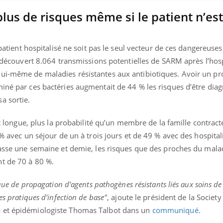
 plus de risques même si le patient n’es
Youtube
P DE FOOD sur le diabète
Quand l’entreprise mi
tube
Youtube
 patient hospitalisé ne soit pas le seul vecteur de ces dangereuses
Youtube
être global
si découvert 8.064 transmissions potentielles de SARM après l’hosp
 de food sur le diabète, c'est votre
ui-même de maladies résistantes aux antibiotiques. Avoir un pr
"Les rendez-vous de la sa
veau rendez-vous culinaire qui
qualité de vie au travail"
cule les idées reçues ! Dans cet
miné par ces bactéries augmentait de 44 % les risques d’être dia
Docteur reçoivent Régis 
ode, une ...
a sortie.
directeur ...
 est longue, plus la probabilité qu’un membre de la famille contra
 % avec un séjour de un à trois jours et de 49 % avec des hospital
épasse une semaine et demie, les risques que des proches du mala
t de 70 à 80 %.
sque de propagation d'agents pathogènes résistants liés aux soins de
es pratiques d'infection de base"
, ajoute le président de la Society
a et épidémiologiste Thomas Talbot dans un
communiqué
.