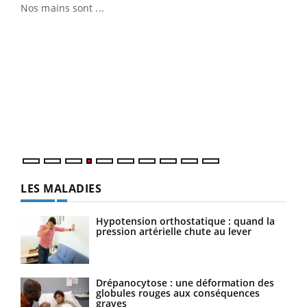
Nos mains sont ...
Dia
You
Le 
pers
ques
LES MALADIES
Hypotension orthostatique : quand la
pression artérielle chute au lever
Drépanocytose : une déformation des
globules rouges aux conséquences
graves