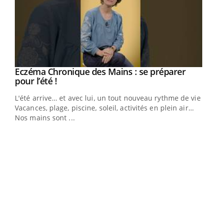
Eczéma Chronique des Mains : se préparer
Youtube
Youtube
pour l’été !
L'été arrive… et avec lui, un tout nouveau rythme de vie !
Vacances, plage, piscine, soleil, activités en plein air…
Nos mains sont ...
Dia
You
Le 
pers
ques