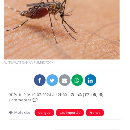
WITSAWAT SANANRUM/ISTOCK
Publié le 10.07.2024 à 12h30
|
|
|
|
|
Commenter
Mots clés :
dengue
cas importés
France