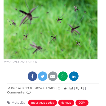
KWANGMOOZAA / ISTOCK
Publié le 13.03.2024 à 17h00
|
|
|
|
|
Commenter
Mots clés :
moustique aedes
dengue
OGM