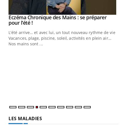
Eczéma Chronique des Mains : se préparer
Youtube
Youtube
pour l’été !
L'été arrive… et avec lui, un tout nouveau rythme de vie !
Vacances, plage, piscine, soleil, activités en plein air…
Nos mains sont ...
Dia
You
Le 
pers
ques
LES MALADIES