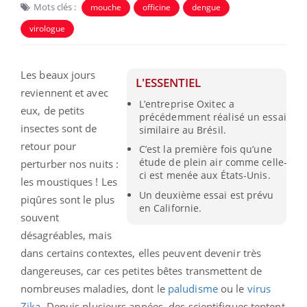
Mots clés :
mouche
officine
dengue
virologue
Les beaux jours
L'ESSENTIEL
reviennent et avec
L’entreprise Oxitec a
eux, de petits
précédemment réalisé un essai
insectes sont de
similaire au Brésil.
retour pour
C’est la première fois qu’une
étude de plein air comme celle-
perturber nos nuits :
ci est menée aux États-Unis.
les moustiques ! Les
Un deuxième essai est prévu
piqûres sont le plus
en Californie.
souvent
désagréables, mais
dans certains contextes, elles peuvent devenir très
dangereuses, car ces petites bêtes transmettent de
nombreuses maladies, dont le
paludisme
ou le
virus
Zika
. Depuis plusieurs années, des scientifiques tentent