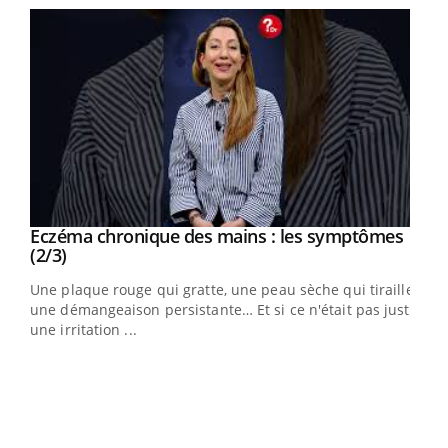
Eczéma chronique des mains : les symptômes
Youtube
Youtube
(2/3)
ris,
Une plaque rouge qui gratte, une peau sèche qui tiraille,
une démangeaison persistante… Et si ce n'était pas juste
une irritation ...