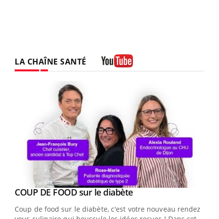
LA CHAÎNE SANTÉ
Youtube
Youtube
cès
COUP DE FOOD sur le diabète
Youtube
Coup de food sur le diabète, c'est votre nouveau rendez-
 en
vous culinaire qui bouscule les idées reçues ! Dans cet