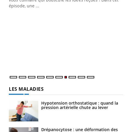
u
épisode, une ...
Qua
You
"Les
trav
DRH 
LES MALADIES
Hypotension orthostatique : quand la
pression artérielle chute au lever
Drépanocytose : une déformation des