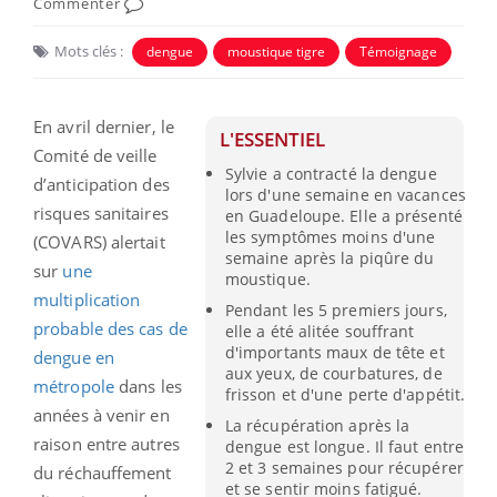
Commenter
Mots clés :
dengue
moustique tigre
Témoignage
En avril dernier, le
L'ESSENTIEL
Comité de veille
Sylvie a contracté la dengue
d’anticipation des
lors d'une semaine en vacances
risques sanitaires
en Guadeloupe. Elle a présenté
les symptômes moins d'une
(COVARS) alertait
semaine après la piqûre du
sur
une
moustique.
multiplication
Pendant les 5 premiers jours,
probable des cas de
elle a été alitée souffrant
d'importants maux de tête et
dengue en
aux yeux, de courbatures, de
métropole
dans les
frisson et d'une perte d'appétit.
années à venir en
La récupération après la
raison entre autres
dengue est longue. Il faut entre
2 et 3 semaines pour récupérer
du réchauffement
et se sentir moins fatigué.