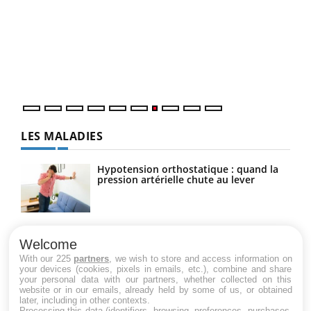
Qua
You
"Les
trav
DRH 
LES MALADIES
Hypotension orthostatique : quand la
pression artérielle chute au lever
Drépanocytose : une déformation des
globules rouges aux conséquences
Welcome
graves
With our 225
partners
, we wish to store and access information on
your devices (cookies, pixels in emails, etc.), combine and share
your personal data with our partners, whether collected on this
website or in our emails, already held by some of us, or obtained
Maladie de Charcot (Sclérose latérale
later, including in other contexts.
amyotrophique)
Processing this data (identifiers, browsing, preferences, purchases,