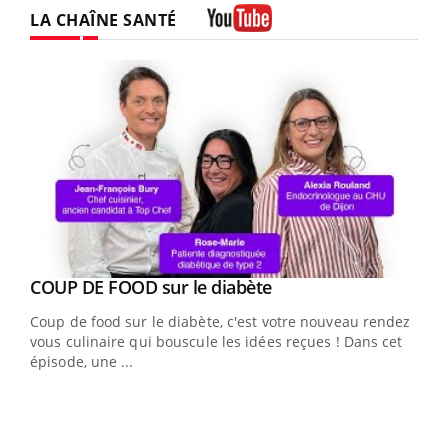
LA CHAÎNE SANTÉ
Youtube
Youtube
cès
COUP DE FOOD sur le diabète
Youtube
Coup de food sur le diabète, c'est votre nouveau rendez-
 en
vous culinaire qui bouscule les idées reçues ! Dans cet
u
épisode, une ...