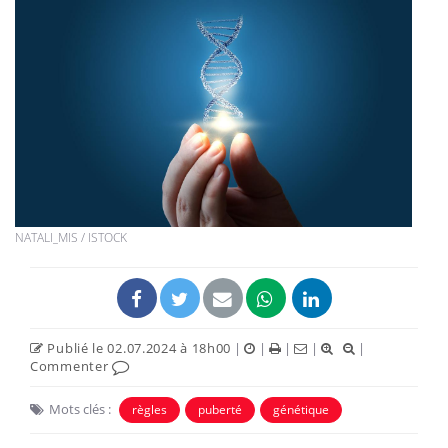
NATALI_MIS / ISTOCK
Publié le 02.07.2024 à 18h00
|
|
|
|
|
Commenter
Mots clés :
règles
puberté
génétique