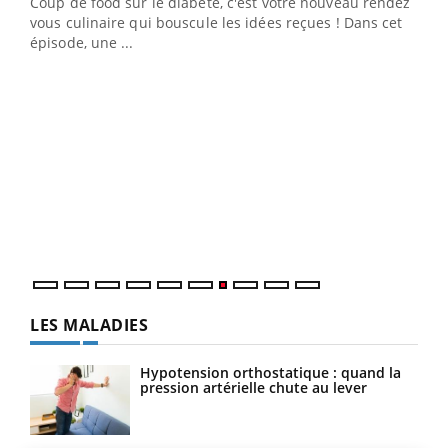
Coup de food sur le diabète, c'est votre nouveau rendez-
 en
vous culinaire qui bouscule les idées reçues ! Dans cet
u
épisode, une ...
Qua
You
"Les
trav
DRH 
LES MALADIES
Hypotension orthostatique : quand la
pression artérielle chute au lever