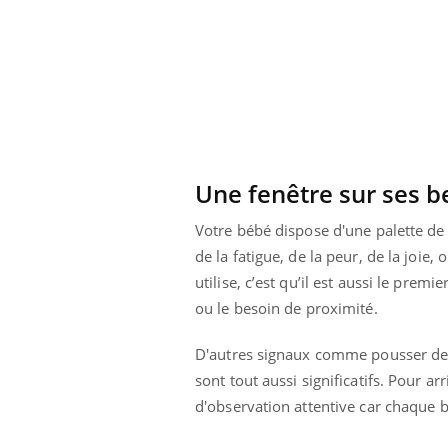
Une fenêtre sur ses b
Votre bébé dispose d'une palette de 
de la fatigue, de la peur, de la joie,
utilise, c’est qu’il est aussi le premi
ou le besoin de proximité.
D'autres signaux comme pousser des c
 Mains :
Carence en fer : comprendre pour
Ins
Youtube
You
Youtube
Youtube
prévenir
osa
sont tout aussi significatifs. Pour ar
d'observation attentive car chaque 
aciles à aborder...
Fatigue, irritabilité, brouillard mental ou
En 2
poser des
même alopécie… Les symptômes de la
rest