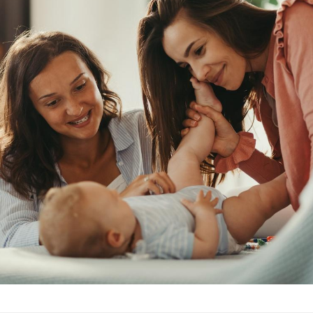
Chikungunya, dengue,
La siest
West Nile : que se passe-
de dormi
t-il dans le sud de la
France ?
Les médicaments GLP-1
VIH : la
protègent-ils aussi les os
tous les
?
elle enfi
Cytomégalovirus : ce qui
Pourquo
change dans la prise en
gâche-t-
charge des femmes
jours de
enceintes