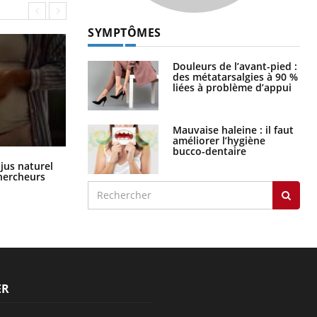
SYMPTÔMES
Douleurs de l’avant-pied :
des métatarsalgies à 90 %
liées à problème d’appui
Mauvaise haleine : il faut
améliorer l’hygiène
bucco-dentaire
Comment oublier les écrans en
 jus naturel
vacances ?
chercheurs
ER