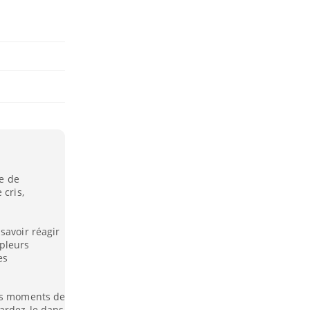
e de
 cris,
savoir réagir
pleurs
es
des moments de
gardez-le dans