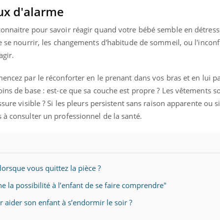
ients comme parfois chez les soignants.
soleil, activités en plein
ux d'alarme
sont ...
connaitre pour savoir réagir quand votre bébé semble en détresse
de se nourrir, les changements d'habitude de sommeil, ou l'inconf
agir.
mencez par le réconforter en le prenant dans vos bras et en lui p
oins de base : est-ce que sa couche est propre ? Les vêtements so
ssure visible ? Si les pleurs persistent sans raison apparente ou s
 à consulter un professionnel de la santé.
lorsque vous quittez la pièce ?
e la possibilité à l’enfant de se faire comprendre"
 aider son enfant à s’endormir le soir ?