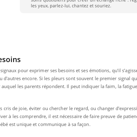
les yeux, parlez-lui, chantez et souriez.
esoins
signaux pour exprimer ses besoins et ses émotions, qu’il s’agisse
 ou d'autres encore. Si les pleurs sont souvent le premier signal q
er auquel les parents répondent. Il peut indiquer la faim, la fatigue
ris de joie, éviter ou chercher le regard, ou changer d'expressi
uline & Charge mentale : et si on
Eczéma Chronique des
tube
Youtube
Youtube
Y
it en parler??
préparer pour l’été !
river à les comprendre, il est nécessaire de faire preuve de patien
bébé est unique et communique à sa façon.
026, l'insuline dans le diabète de type 2
L'été arrive… et avec lui,
e entourée d'idées reçues chez les
rythme de vie ! Vacances, 