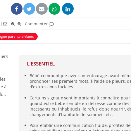
|
|
|
Commenter
ogue parents-enfants
iers
L'ESSENTIEL
Bébé communique avec son entourage avant mêm
les
prononcer ses premiers mots, à l'aide de pleurs, de
re à
d'expressions faciales...
lui.
Certains signaux sont importants à connaitre pour 
quand votre bébé semble en détresse comme des 
incessants ou inhabituels, le refus de se nourrir, d
changements d'habitude de sommeil, etc.
Pour établir une communication fluide, profitez 
soins quotidiens pour créer un échange riche : re