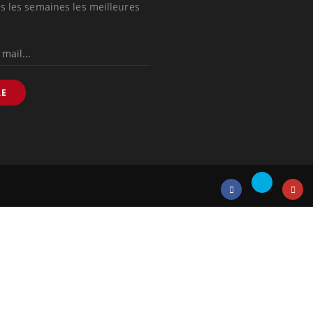
s les semaines les meilleures
RE
Twitter
Facebook
Instagr