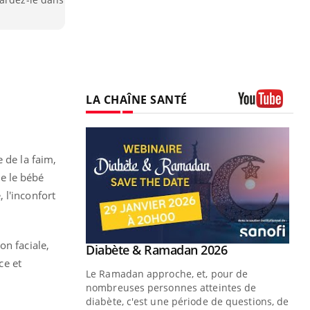
LA CHAÎNE SANTÉ
Youtube
 de la faim,
ue le bébé
, l'inconfort
on faciale,
Youtube
 Mains : se
Diabète & Ramadan 2026
Youtube
outube
ce et
Le Ramadan approche, et, pour de
 un tout nouveau
nombreuses personnes atteintes de
plage, piscine,
diabète, c'est une période de questions, de