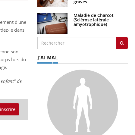
graves
Maladie de Charcot
(Sclérose latérale
ssement d'une
amyotrophique)
rdez-le dans
ienne sont
J'AI MAL
corps lors du
age.
 enfant" de
'inscrire