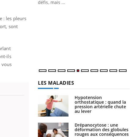
 air… Nos mains
défis, mais ...
Un
You
 : les pleurs
fac
pr
ort, sont
Un 
mut
san
arlant
num
nt-ils
i vous
LES MALADIES
Hypotension
orthostatique : quand la
pression artérielle chute
au lever
Drépanocytose : une
déformation des globules
rouges aux conséquences