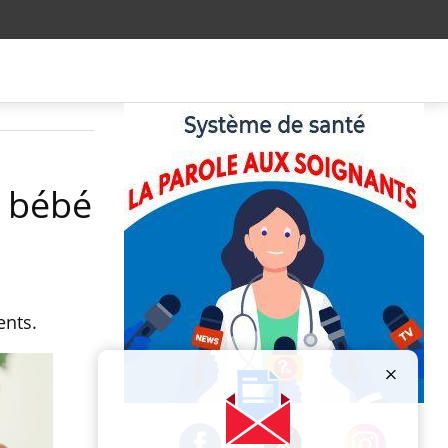
e bébé
ents.
Publicité