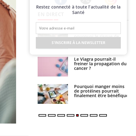
Restez connecté à toute l’actualité de la
Twitter
Facebook
Instagram
Santé
EN DIRECT
e empêche-t-elle
Fortes chaleurs :
r la nuit ?
pourquoi le risque de
noyade grimpe-t-il ?
S'INSCRIRE À LA NEWSLETTER
 fin du comprimé
Le Viagra pourrait-il
 jours se profile-t-
freiner la propagation du
n ?
cancer ?
i votre ventre
Pourquoi manger moins
il les premiers
de protéines pourrait
 vos vacances ?
finalement être bénéfique