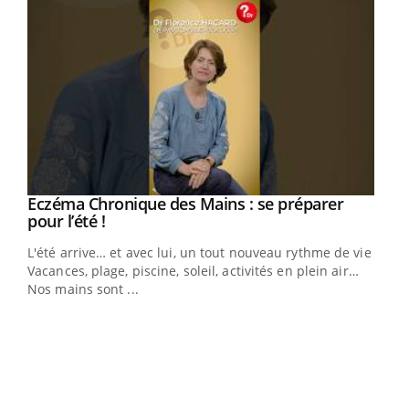
Eczéma Chronique des Mains : se préparer
Youtube
Youtube
pour l’été !
L'été arrive… et avec lui, un tout nouveau rythme de vie !
Vacances, plage, piscine, soleil, activités en plein air…
Nos mains sont ...
Dia
You
Le 
pers