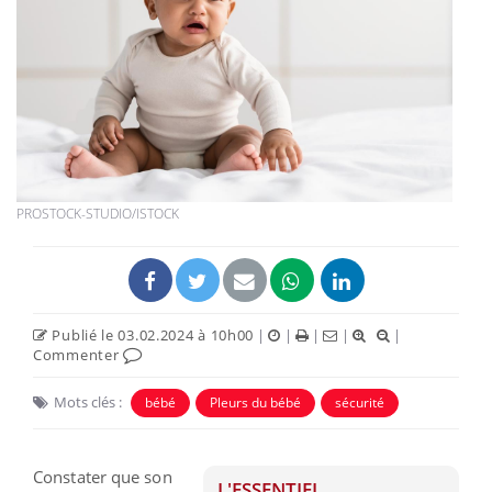
PROSTOCK-STUDIO/ISTOCK
Publié le 03.02.2024 à 10h00
|
|
|
|
|
Commenter
Mots clés :
bébé
Pleurs du bébé
sécurité
Constater que son
L'ESSENTIEL