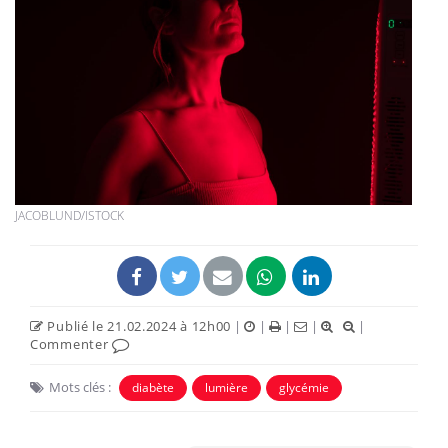
JACOBLUND/ISTOCK
Publié le 21.02.2024 à 12h00
|
|
|
|
|
Commenter
Mots clés :
diabète
lumière
glycémie