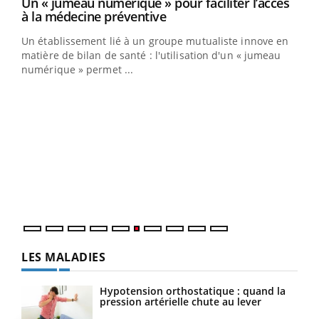
Un « jumeau numérique » pour faciliter l’accès
Youtube
Youtube
à la médecine préventive
Un établissement lié à un groupe mutualiste innove en
e
matière de bilan de santé : l'utilisation d'un « jumeau
numérique » permet ...
COU
You
Coup
vous
épis
LES MALADIES
Hypotension orthostatique : quand la
pression artérielle chute au lever