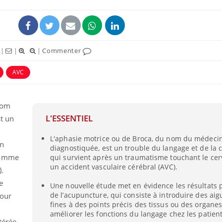
ence en fer : comprendre pour
tube
Youtube
venir
|
|
|
Commenter
gue, irritabilité, brouillard mental ou
e alopécie… Les symptômes de la
AVC
nce en fer sont multiples ce qui la rend
Insuline & Charge ment
Youtube
Yout
osait en parler??
nom
L'ESSENTIEL
t un
En 2026, l'insuline dans l
reste entourée d'idées re
L'aphasie motrice ou de Broca, du nom du médecin 
patients comme parfois ch
un
diagnostiquée, est un trouble du langage et de la
comme
qui survient après un traumatisme touchant le c
un accident vasculaire cérébral (AVC).
.
e
Une nouvelle étude met en évidence les résultats
de l’acupuncture, qui consiste à introduire des aigu
pour
fines à des points précis des tissus ou des organes
améliorer les fonctions du langage chez les patient
térée.