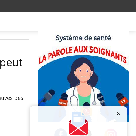
 peut
atives des
Publicité