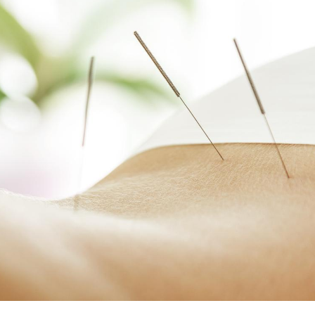
La sieste empêche-t-elle
Fortes c
de dormir la nuit ?
pourquo
noyade g
VIH : la fin du comprimé
Le Viagr
tous les jours se profile-t-
freiner 
elle enfin ?
cancer ?
Pourquoi votre ventre
Pourquo
gâche-t-il les premiers
de prot
jours de vos vacances ?
finalem