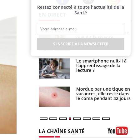
Restez connecté à toute l’actualité de la
Twitter
Facebook
Instagram
Santé
EN DIRECT
haleurs :
Grossesse et chaleur : ce
i le risque de
que dit la science
rimpe-t-il ?
S'INSCRIRE À LA NEWSLETTER
a pourrait-il
Le smartphone nuit-il à
la propagation du
l'apprentissage de la
lecture ?
i manger moins
Mordue par une tique en
éines pourrait
vacances, elle reste dans
ent être bénéfique
le coma pendant 42 jours
LA CHAÎNE SANTÉ
Youtube