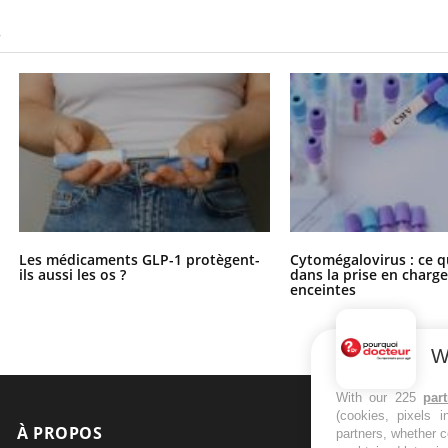
S
Les médicaments GLP-1 protègent-
Cytomégalovirus : ce q
ils aussi les os ?
dans la prise en char
enceintes
W
With our 225
par
(cookies, pixels 
À PROPOS
NEWSLETT
partners, whether c