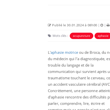
Car
You
pré
Publié le 30.01.2024 à 08h00
|
|
Fati
mêm
Mots clés :
acupuncture
aphasie
care
...
Eczéma Chronique des Mains :
Youtube
Youtube
expliquer ma maladie
L'
aphasie motrice
ou de Broca, du 
du médecin qui l’a diagnostiquée, es
Il y a des sujets qui sont faciles à aborder...
d'autres non ! D'un côté, poser des
trouble du langage et de la
questions sur la maladie d'un proche c'est
communication qui survient après 
montrer ...
traumatisme touchant le cerveau, 
un accident vasculaire cérébral (AVC)
Concrètement, une personne atteint
d'aphasie rencontre des difficultés 
parler, comprendre, lire, écrire et
compter mais sa pensée n'est pas al