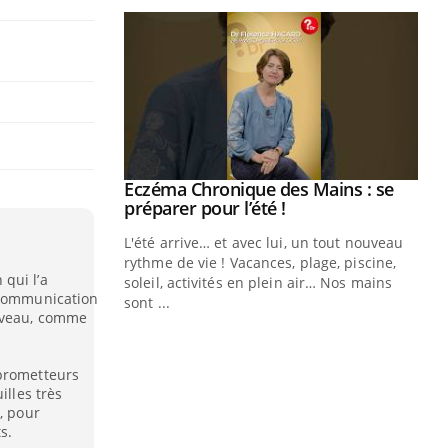
ale : et si on
Eczéma Chronique des Mains : se
Youtube
ube
Youtube
préparer pour l’été !
e diabète de type 2
L'été arrive… et avec lui, un tout nouveau
çues chez les
rythme de vie ! Vacances, plage, piscine,
qui l’a
ez les soignants.
soleil, activités en plein air… Nos mains
 communication
sont ...
erveau, comme
Di
You
Le 
 prometteurs
nom
illes très
dia
, pour
défi
s.