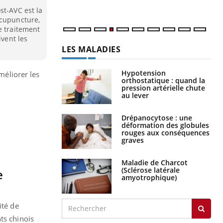
st-AVC est la
acupuncture,
e traitement
ivent les
LES MALADIES
Hypotension
méliorer les
orthostatique : quand la
pression artérielle chute
au lever
Drépanocytose : une
déformation des globules
rouges aux conséquences
graves
Maladie de Charcot
(Sclérose latérale
e
amyotrophique)
ité de
ts chinois