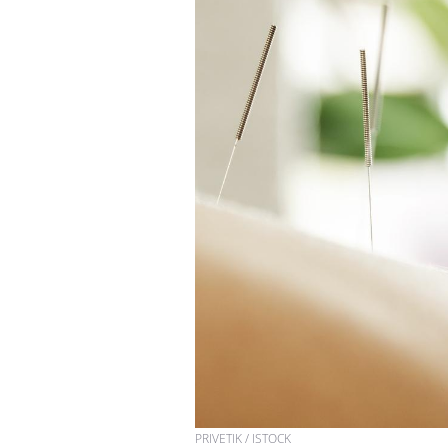
Chikungunya, dengue,
West Nile : que se passe-
t-il dans le sud de la
France ?
Les médicaments GLP-1
protègent-ils aussi les os
?
Cytomégalovirus : ce qui
change dans la prise en
charge des femmes
enceintes
PRIVETIK / ISTOCK