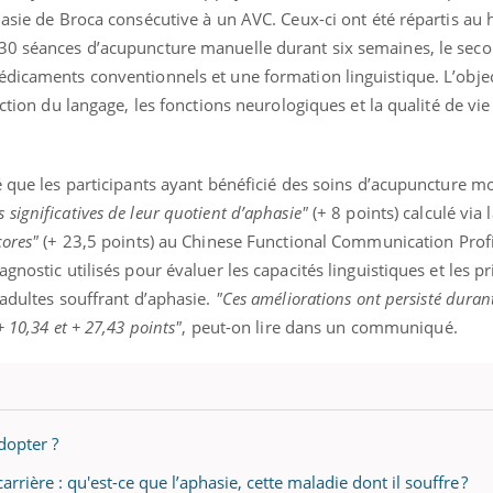
hasie de Broca consécutive à un AVC. Ceux-ci ont été répartis au
30 séances d’acupuncture manuelle durant six semaines, le seco
édicaments conventionnels et une formation linguistique. L’objec
nction du langage, les fonctions neurologiques et la qualité de vie
é que les participants ayant bénéficié des soins d’acupuncture mo
 significatives de leur quotient d’aphasie"
(+ 8 points) calculé via
cores"
(+ 23,5 points) au Chinese Functional Communication Profi
gnostic utilisés pour évaluer les capacités linguistiques et les pr
 adultes souffrant d’aphasie.
"Ces améliorations ont persisté durant
 10,34 et + 27,43 points"
, peut-on lire dans un communiqué.
dopter ?
rrière : qu'est-ce que l’aphasie, cette maladie dont il souffre ?