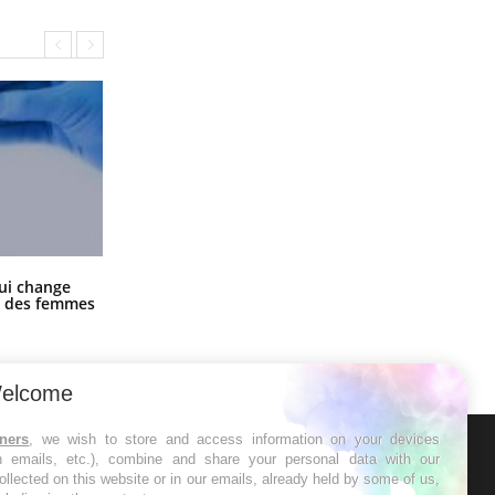
La sieste empêche-t-elle de dormir
ui change
la nuit ?
ge des femmes
elcome
tners
, we wish to store and access information on your devices
in emails, etc.), combine and share your personal data with our
ER
ollected on this website or in our emails, already held by some of us,