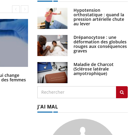
Hypotension
orthostatique : quand la
pression artérielle chute
au lever
Drépanocytose : une
déformation des globules
rouges aux conséquences
graves
Maladie de Charcot
(Sclérose latérale
amyotrophique)
La sieste empêche-t-elle de dormir
ui change
la nuit ?
ge des femmes
J'AI MAL