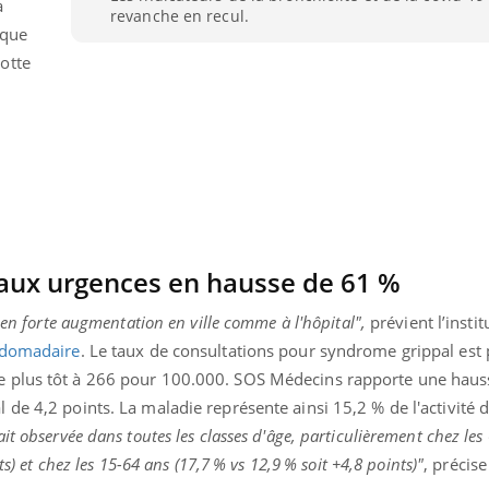
a
revanche en recul.
TDAH : quel est ce
Insuffis
ique
traitement autorisé aux
comment
États-Unis ?
préveni
otte
aux urgences en hausse de 61 %
 en forte augmentation en ville comme à l'hôpital",
prévient l’instit
bdomadaire
.
Le taux de consultations pour syndrome grippal est
 plus tôt à 266 pour 100.000.
SOS Médecins rapporte une haus
 de 4,2 points.
La maladie représente ainsi 15,2 % de l'activité 
 observée dans toutes les classes d'âge, particulièrement chez les
ts)
et chez les 15-64 ans
(17,7 %
vs
12,9 % soit +4,8 points)
"
, précise