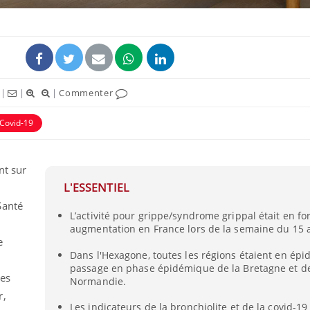
|
|
|
Commenter
Covid-19
nt sur
L'ESSENTIEL
Comment gérer le
Cerveau 
Santé
sommeil des enfants en
"madele
L’activité pour grippe/syndrome grippal était en fo
vacances ?
enfin ex
augmentation en France lors de la semaine du 15 a
e
Dans l'Hexagone, toutes les régions étaient en épi
Bilan prévention : ce que
Intoléra
passage en phase épidémique de la Bretagne et de
les kinés pourront
nouvell
es
bientôt faire
recomma
Normandie.
HAS
r,
Les indicateurs de la bronchiolite et de la covid-19