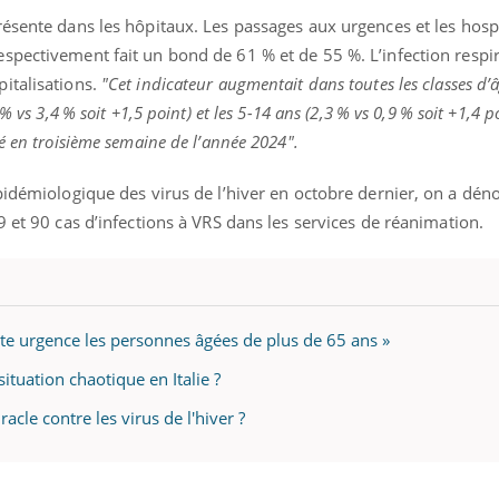
résente dans les hôpitaux.
Les passages aux urgences et les hospi
espectivement fait un bond de 61 % et de 55 %.
L’infection respi
italisations.
"
Cet indicateur augmentait dans toutes les classes d’â
9 %
vs
3,4 % soit +1,5
point
)
et les 5-14 ans
(2,3 %
vs
0,9 % soit +1,4
p
é en troisième semaine de l’année 2024".
épidémiologique des virus de l’hiver en octobre dernier, on a d
9 et 90 cas d’infections à
VRS
dans les services de réanimation.
oute urgence les personnes âgées de plus de 65 ans »
 situation chaotique en Italie ?
racle contre les virus de l'hiver ?