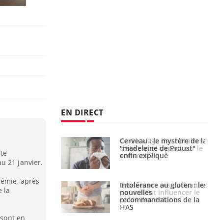
EN DIRECT
: le mystère de la
Le décalage des horaires
ine de Proust"
d'été : quel impact sur le
rte
pliqué
sommeil ?
u 21 janvier.
démie, après
nce au gluten : les
Grossesse : ces polluants
 la
es
pourraient influencer le
ndations de la
poids des enfants
 sont en