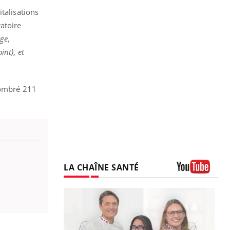
talisations
ratoire
ge,
oint
)
, et
énombré 211
LA CHAÎNE SANTÉ
Youtube