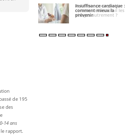
ance cardiaque :
Autisme : pourquoi le
 mieux la
cerveau reconnaît-il les
r
visages autrement ?
ution
 passé de 195
se des
de
 0-14 ans
 le rapport.