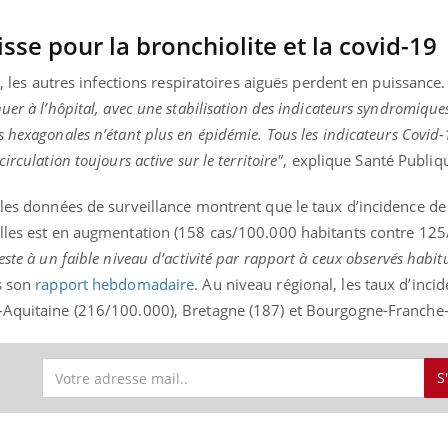
sse pour la bronchiolite et la covid-19
e, les autres infections respiratoires aiguës perdent en puissance.
« jumeau numérique » pour
COUP DE FOOD sur le
tube
Youtube
er à l’hôpital, avec une stabilisation des indicateurs syndromiques
iliter l’accès à la médecine
Youtube
Coup de food sur le diabèt
ventive
s hexagonales n’étant plus en épidémie.
Tous les indicateurs Covid-
nouveau rendez-vous culi
rculation toujours active sur le territoire"
, explique Santé Publiq
établissement lié à un groupe
bouscule les idées reçues
ualiste innove en matière de bilan de
épisode, une ...
 les données de surveillance montrent que le taux d’incidence de
é : l'utilisation d'un « jumeau
érique » permet ...
elles est en augmentation
(158 cas/100.000 habitants contre
125
este à un faible niveau d’activité par rapport à ceux observés habi
s son
rapport hebdomadaire
.
Au niveau régional, les taux d’incid
e-Aquitaine
(
216/100.000
)
, Bretagne
(187)
et Bourgogne-Franch
S