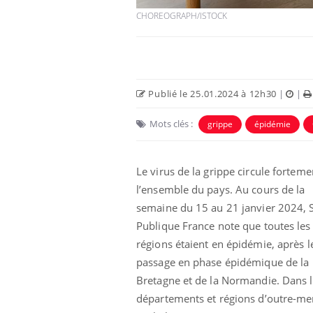
CHOREOGRAPH/ISTOCK
Publié le 25.01.2024 à 12h30
|
|
Mots clés :
grippe
épidémie
Le virus de la grippe circule forteme
l’ensemble du pays.
Au cours de la
e et chaleur : ce
Mordue par un
semaine du 15 au 21 janvier 2024, 
a science
barracuda, une petite fille
secourue grâce à un
Publique France note que toutes les
réflexe essentiel
régions étaient en épidémie, après l
passage en phase épidémique de la
phone nuit-il à
Légionellose en Suisse :
tissage de la
quelle est l’origine de la
Bretagne et de la Normandie.
Dans l
contamination ?
départements et régions d’outre-me