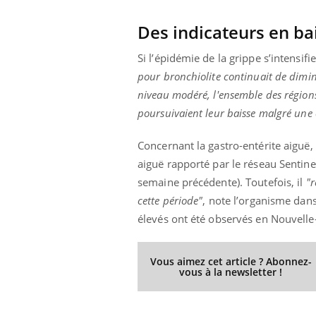
Des indicateurs en bai
Si l’épidémie de la grippe s’intensifi
Youtube
 Mains : se
Diabète & Ramadan 2026
Un 
Youtube
You
pour bronchiolite continuait de diminu
outube
fac
Le Ramadan approche, et, pour de
pré
niveau modéré, l'ensemble des région
un tout nouveau
nombreuses personnes atteintes de
poursuivaient leur baisse malgré une ci
Un 
lage, piscine,
diabète, c'est une période de questions, de
mut
air… Nos mains
défis, mais ...
Concernant la gastro-entérite aiguë,
sant
num
aiguë rapporté par le réseau Sentin
semaine précédente)
.
Toutefois, il
"r
cette période"
, note l’organisme dan
élevés ont été observés en Nouvell
Vous aimez cet article ? Abonnez-
vous à la newsletter !