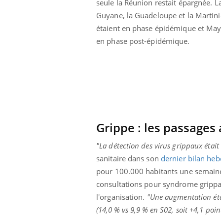
seule la Réunion restait épargnée.
L
ar une tique en
Allergies alimentaires :
Guyane, la Guadeloupe et la Martin
, elle reste dans
une nouvelle arme contre
pendant 42 jours
les réactions sévères
étaient en phase épidémique et May
en phase post-épidémique.
Grippe :
les passages 
"La détection des virus grippaux était
sanitaire dans son
dernier bilan he
pour 100.000 habitants une semaine
consultations pour syndrome grippal
l'organisation.
"Une augmentation était
(14,0 %
vs
9,9 % en
S02
, soit +4,1 poin