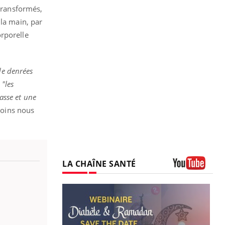
 transformés,
 la main, par
orporelle
de denrées
,
"les
masse et une
moins nous
LA CHAÎNE SANTÉ
Youtube