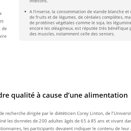
intestins.
VIH : la fin du comprimé
Le Viagr
tous les jours se profile-t-
freiner 
A l’inverse, la consommation de viande blanche et 
a
elle enfin ?
cancer ?
de fruits et de légumes, de céréales complètes, m
es
de protéines végétales comme le soja, les légumin
encore les oléagineux, est réputée très bénéfique 
t de
des muscles, notamment celle des seniors.
aire
re qualité à cause d’une alimentation
de recherche dirigée par le diététicien Corey Linton, de l’Universi
iné les données de 200 adultes âgés de 65 à 85 ans et vivant da
ionnaires, les participants devaient indiquer le contenu de leur 