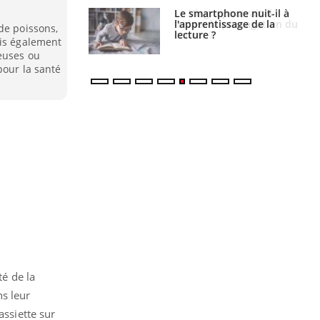
a pourrait-il
Le smartphone nuit-il à
la propagation du
l'apprentissage de la
de poissons,
lecture ?
ais également
euses ou
pour la santé
té de la
ns leur
assiette sur