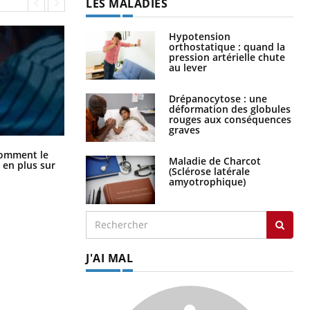
LES MALADIES
Hypotension
orthostatique : quand la
pression artérielle chute
au lever
Drépanocytose : une
déformation des globules
rouges aux conséquences
graves
Cancer colorectal : une stratégie
comment le
Maladie de Charcot
simple aurait changé la donne au
 en plus sur
(Sclérose latérale
Pays basque
amyotrophique)
J'AI MAL