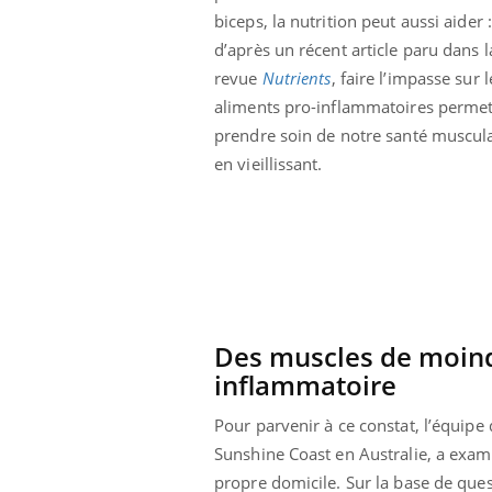
 connectés :
Les médicaments GLP-1
biceps, la nutrition peut aussi aider :
le travail
protègent-ils aussi les os
d’après un récent article paru dans l
de plus en plus
?
soirées
revue
Nutrients
, faire l’impasse sur l
aliments pro-inflammatoires perme
prendre soin de notre santé muscul
en vieillissant.
Des muscles de moind
inflammatoire
Pour parvenir à ce constat, l’équipe 
Sunshine Coast en Australie, a exam
propre domicile. Sur la base de quest