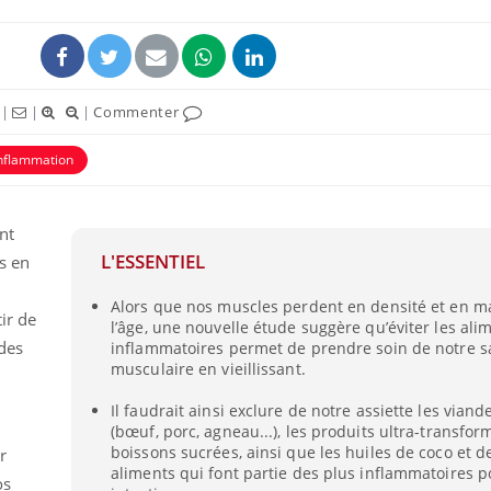
|
|
|
Commenter
nflammation
nt
L'ESSENTIEL
s en
Alors que nos muscles perdent en densité et en m
Cytomégalovirus : ce qui
Pourquo
ir de
l’âge, une nouvelle étude suggère qu’éviter les ali
change dans la prise en
gâche-t-
charge des femmes
jours de
des
inflammatoires permet de prendre soin de notre s
enceintes
musculaire en vieillissant.
Il faudrait ainsi exclure de notre assiette les viand
La sieste empêche-t-elle
Fortes c
de dormir la nuit ?
pourquo
(bœuf, porc, agneau...), les produits ultra-transform
noyade g
boissons sucrées, ainsi que les huiles de coco et 
r
aliments qui font partie des plus inflammatoires 
os