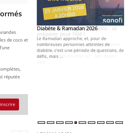
sformés
Youtube
 Mains : se
Diabète & Ramadan 2026
Youtube
 viandes
outube
Le Ramadan approche, et, pour de
les de coco et
 un tout nouveau
nombreuses personnes atteintes de
’une
plage, piscine,
diabète, c'est une période de questions, de
 air… Nos mains
défis, mais ...
Un
You
complètes,
fac
st réputée
pr
Un 
mut
san
'inscrire
num