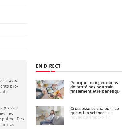
EN DIRECT
asse avec
i votre ventre
Pourquoi manger moins
ments pro-
il les premiers
de protéines pourrait
 vos vacances ?
finalement être bénéfique
anté
es grasses
haleurs :
Grossesse et chaleur : ce
i le risque de
que dit la science
és, les
rimpe-t-il ?
de palme. Des
pour nos