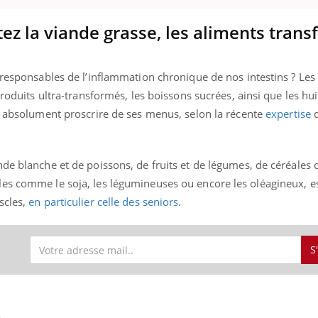
tez la viande grasse, les aliments tran
uline & Charge mentale : et si on
Eczéma Chronique des
tube
Youtube
 responsables de l’inflammation chronique de nos intestins ? Les
Youtube
Y
it en parler??
préparer pour l’été !
produits ultra-transformés, les boissons sucrées, ainsi que les hui
026, l'insuline dans le diabète de type 2
L'été arrive… et avec lui,
ut absolument proscrire de ses menus, selon la récente
expertise
d
e entourée d'idées reçues chez les
rythme de vie ! Vacances, 
ients comme parfois chez les soignants.
soleil, activités en plein
sont ...
de blanche et de poissons, de fruits et de légumes, de céréales 
es comme le soja, les légumineuses ou encore les oléagineux, e
scles,
en particulier celle des seniors
.
S
S