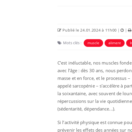
Publié le 24.01.2024 à 11h00
|
|
Mots clés :
muscle
aliment
I
C’est inéluctable, nos muscles fonde
avec l’âge : dès 30 ans, nous perdon
masse et en force, et le processus –
 à risque : ce jus
Cancer colorectal : une
appelé sarcopénie – s’accélère à part
ttire l'attention
stratégie simple aurait
cheurs
changé la donne au Pays
la soixantaine, avec souvent de lour
basque
répercussions sur la vie quotidienne
(sédentarité, dépendance...).
 oublier les
Chikungunya, dengue,
n vacances ?
West Nile : que se passe-
t-il dans le sud de la
Si l’activité physique est connue pou
France ?
prévenir les effets des années sur n