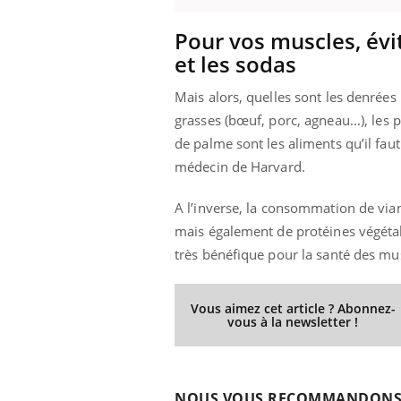
Pour vos muscles, évi
et les sodas
 Mains :
Carence en fer : comprendre pour
Ins
Youtube
You
Mais alors, quelles sont les denrées
Youtube
Youtube
prévenir
osa
grasses (bœuf, porc, agneau...), les 
aciles à aborder...
Fatigue, irritabilité, brouillard mental ou
En 2
de palme sont les aliments qu’il fa
poser des
même alopécie… Les symptômes de la
rest
médecin de Harvard.
'un proche c'est
carence en fer sont multiples ce qui la rend
pat
...
A l’inverse, la consommation de vian
mais également de protéines végétal
très bénéfique pour la santé des mu
Vous aimez cet article ? Abonnez-
vous à la newsletter !
NOUS VOUS RECOMMANDON