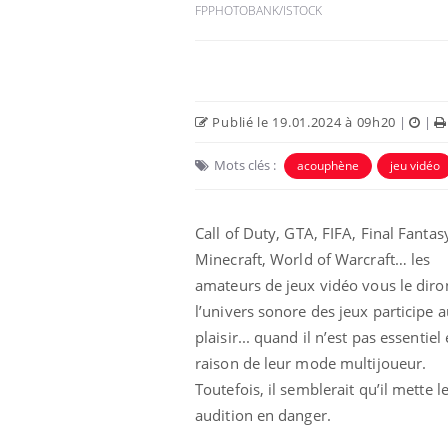
FPPHOTOBANK/ISTOCK
Publié le 19.01.2024 à 09h20
|
|
Mots clés :
acouphène
jeu vidéo
Eczéma Chronique des Mains :
Car
Youtube
You
Youtube
expliquer ma maladie
pré
Call
of
Duty
,
GTA
, FIFA, Final Fantas
Il y a des sujets qui sont faciles à aborder...
Fati
Minecraft
,
World
of
Warcraft
…
les
d'autres non ! D'un côté, poser des
mêm
questions sur la maladie d'un proche c'est
care
amateurs de jeux vidéo vous le diro
montrer ...
...
l’univers sonore des jeux participe a
plaisir... quand il n’est pas essentiel
raison de leur mode multijoueur.
Toutefois, il semblerait qu’il mette l
audition en danger.