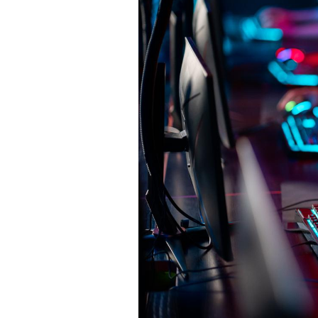
Les troubles du sommeil
modifient votre cerveau !
Mon enfant est-il trop
sensible ou simplement
très empathique ?
Bébés, jeunes enfants :
quelle trousse à
pharmacie pour les
vacances ?