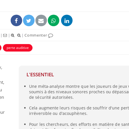
|
|
|
Commenter
perte auditive
ence en fer : comprendre pour
Insuline & Charge ment
tube
Youtube
Youtube
Yout
venir
osait en parler??
y,
gue, irritabilité, brouillard mental ou
En 2026, l'insuline dans l
L'ESSENTIEL
e alopécie… Les symptômes de la
reste entourée d'idées re
nce en fer sont multiples ce qui la rend
patients comme parfois ch
nt,
Une méta-analyse montre que les joueurs de jeux 
u
soumis à des niveaux sonores proches ou dépassan
 en
de sécurité autorisées.
Cela augmente leurs risques de souffrir d'une pert
eur
irréversible ou d'acouphènes.
Pour les chercheurs, des efforts en matière de san