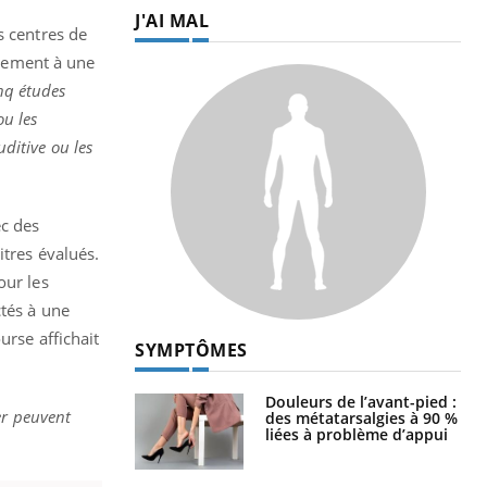
J'AI MAL
s centres de
nnement à une
nq études
ou les
uditive ou les
ec des
itres évalués.
our les
ctés à une
urse affichait
SYMPTÔMES
Douleurs de l’avant-pied :
r peuvent
des métatarsalgies à 90 %
liées à problème d’appui