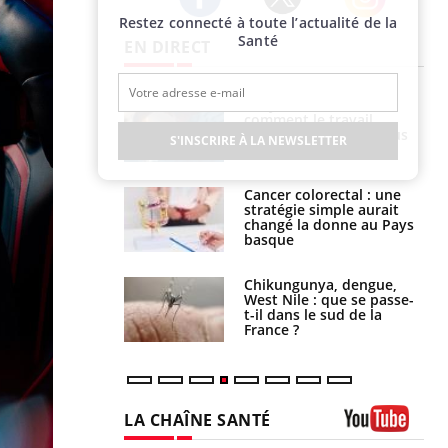
Restez connecté à toute l’actualité de la
Twitter
Facebook
Instagram
Santé
EN DIRECT
é infantile : un
Toujours connectés :
s’interroge sur
comment le travail
x élevé en France
empiète de plus en plus
S'INSCRIRE À LA NEWSLETTER
sur nos soirées
e à risque : ce jus
Cancer colorectal : une
attire l'attention
stratégie simple aurait
rcheurs
changé la donne au Pays
basque
 oublier les
Chikungunya, dengue,
en vacances ?
West Nile : que se passe-
t-il dans le sud de la
France ?
LA CHAÎNE SANTÉ
Youtube