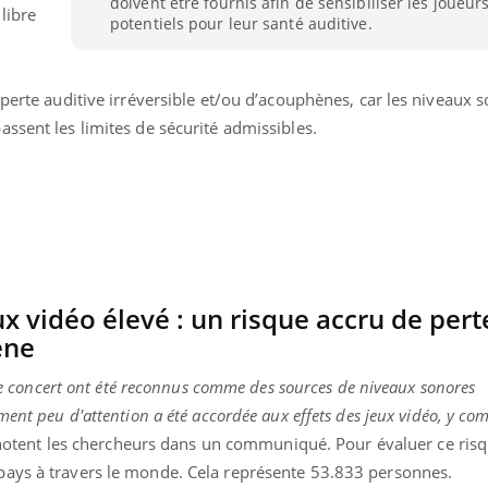
doivent être fournis afin de sensibiliser les joueur
libre
potentiels pour leur santé auditive.
 perte auditive irréversible et/ou d’acouphènes, car les niveaux 
ssent les limites de sécurité admissibles.
x vidéo élevé :
un risque accru de pert
ène
s de concert ont été reconnus comme des sources de niveaux
sonores
ent peu d'attention a été accordée aux effets des jeux vidéo, y com
notent les chercheurs dans un communiqué.
Pour évaluer ce risqu
pays à travers le monde.
Cela représente 53.833 personnes.