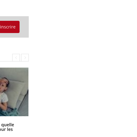
'inscrire
Syndrome métabolique : quels sont
 quelle
les meilleurs exercices physiques ?
ur les