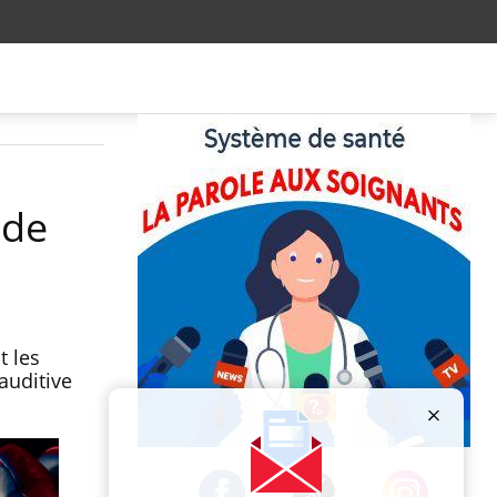
 de
t les
 auditive
Publicité