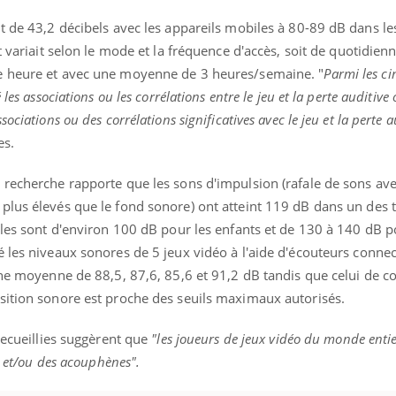
t de 43,2 décibels avec les appareils mobiles à 80-89 dB dans le
t variait selon le mode et la fréquence d'accès, soit de quotidie
ne heure et avec une moyenne de 3 heures/semaine.
"
Parmi les ci
les associations ou les corrélations entre le jeu et la perte auditive 
ciations ou des corrélations significatives avec le jeu et la perte a
es.
e recherche rapporte que les sons d'impulsion
(rafale de sons av
plus élevés que le fond sonore)
ont atteint 119 dB dans un des t
bles sont d'environ 100 dB pour les enfants et de 130 à 140 dB p
 les niveaux sonores de 5 jeux vidéo à l'aide d'écouteurs conne
ne moyenne de 88,5, 87,6, 85,6 et 91,2 dB tandis que celui de co
sition sonore est proche des seuils maximaux autorisés.
 recueillies suggèrent que
"les
joueurs de jeux vidéo
du monde entie
e et/ou des acouphènes".