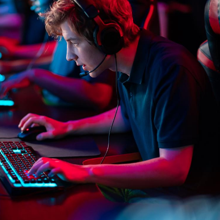
Syndrome métabolique :
Mortalit
quels sont les meilleurs
rapport 
exercices physiques ?
son tau
Comment éviter une otite
Grossess
pendant les vacances ?
naturel 
des che
Hantavirus : un cas
Comment
détecté chez un touriste
écrans 
en France