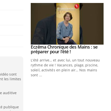
ale : et si on
Eczéma Chronique des Mains : se
Youtube
ube
Youtube
préparer pour l’été !
e diabète de type 2
L'été arrive… et avec lui, un tout nouveau
çues chez les
rythme de vie ! Vacances, plage, piscine,
ez les soignants.
soleil, activités en plein air… Nos mains
vidéo sont
sont ...
Di
t les limites
You
Le 
e auditive
nom
dia
défi
té publique