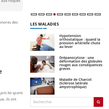
s aux risques
sonores des
LES MALADIES
Hypotension
orthostatique : quand la
pression artérielle chute
au lever
Drépanocytose : une
déformation des globules
rouges aux conséquences
graves
e
Maladie de Charcot
(Sclérose latérale
amyotrophique)
pris les sports
e, ils ont